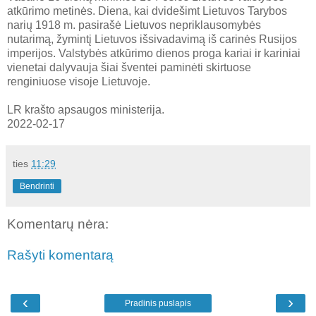
atkūrimo metinės. Diena, kai dvidešimt Lietuvos Tarybos
narių 1918 m. pasirašė Lietuvos nepriklausomybės
nutarimą, žymintį Lietuvos išsivadavimą iš carinės Rusijos
imperijos. Valstybės atkūrimo dienos proga kariai ir kariniai
vienetai dalyvauja šiai šventei paminėti skirtuose
renginiuose visoje Lietuvoje.
LR krašto apsaugos ministerija.
2022-02-17
ties
11:29
Bendrinti
Komentarų nėra:
Rašyti komentarą
‹
›
Pradinis puslapis