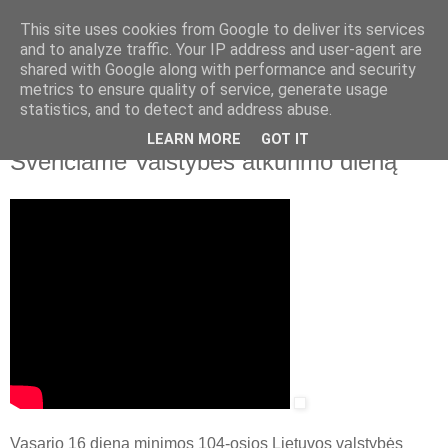
This site uses cookies from Google to deliver its services
and to analyze traffic. Your IP address and user-agent are
shared with Google along with performance and security
▼
metrics to ensure quality of service, generate usage
statistics, and to detect and address abuse.
2022 m. vasario 16 d., trečiadienis
LR krašto apsaugos ministerija.
LEARN MORE
GOT IT
Švenčiame Valstybės atkūrimo dieną
Vasario 16 dieną minimos 104-osios Lietuvos valstybės