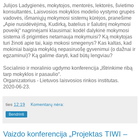
Julijos Ladygienės, mokytojos, mentorės, lektorės, švietimo
konsultantės, Laisvosios mokyklos modelio vystymo grupės
vadovės, išmaniųjų mokymosi sistemų kūrėjos, pranešime
„Apie nusidėvėjimą, Kudirką, batelius ir šalutinį mokymosi
poveikį“ nagrinėjami klausimai: kodėl dalykinė mokymosi
sistema iš prigimties netarnauja mokymuisi? Ką mokytojas
turi žinoti apie tai, kaip mokosi smegenys? Kas kaltas, kad
mokiniai baigia mokyklą nepasiruošę gyvenimui (o dažnai ir
egzaminui)? Ką galime daryti, kad būtų lengviau?
Socialinio ir moralinio ugdymo konferencija „Ištrinkime ribą
tarp mokyklos ir pasaulio“.
Organizatorius - Lietuvos laisvosios rinkos institutas.
2020-06-23.
ties
12:19
Komentarų nėra:
Bendrinti
Vaizdo konferencija „Projektas TIWI –