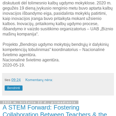
diskutuoti dėl tolimesnio kalbų ugdymo mokyklose. 2020 m.
gegužės 19 dieną įvykusio renginio metu buvo aptarta kalbų
inovacijos išbandymo eiga, pasidalinta mokyklų patirtimi,
kaip inovacijos įranga buvo pritaikyta mokant užsienio
kalbos. Inovacijų, pritaikomų kalbų ugdymo procese,
išbandymo ir vaizdo susitikimo organizatorius – UAB „Biznio
mašinų kompanija“.
Projekto „Bendrojo ugdymo mokytojų bendrųjų ir dalykinių
kompetencijų tobulinimas“ koordinatorius – Nacionalinė
švietimo agentūra.
Nacionalinė švietimo agentūra.
2020-05-19.
ties
09:24
Komentarų nėra:
Bendrinti
2020 m. birželio 22 d., pirmadienis
A STEM Forward: Fostering
Collaboration Between Teachers & the