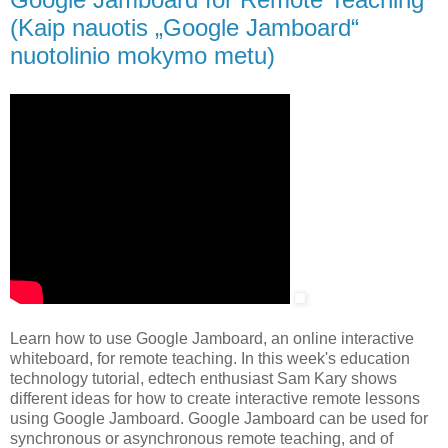
(Kaip nauotis „Google Jamboard“
nuotolinio mokymo metu)
Learn how to use Google Jamboard, an online interactive
whiteboard, for remote teaching. In this week's education
technology tutorial, edtech enthusiast Sam Kary shows
different ideas for how to create interactive remote lessons
using Google Jamboard. Google Jamboard can be used for
synchronous or asynchronous remote teaching, and of