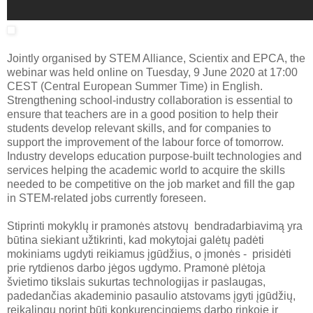
Jointly organised by STEM Alliance, Scientix and EPCA, the
webinar was held online on Tuesday, 9 June 2020 at 17:00
CEST (Central European Summer Time) in English.
Strengthening school-industry collaboration is essential to
ensure that teachers are in a good position to help their
students develop relevant skills, and for companies to
support the improvement of the labour force of tomorrow.
Industry develops education purpose-built technologies and
services helping the academic world to acquire the skills
needed to be competitive on the job market and fill the gap
in STEM-related jobs currently foreseen.
Stiprinti mokyklų ir pramonės atstovų bendradarbiavimą yra
būtina siekiant užtikrinti, kad mokytojai galėtų padėti
mokiniams ugdyti reikiamus įgūdžius, o įmonės - prisidėti
prie rytdienos darbo jėgos ugdymo. Pramonė plėtoja
švietimo tikslais sukurtas technologijas ir paslaugas,
padedančias akademinio pasaulio atstovams įgyti įgūdžių,
reikalingų norint būti konkurencingiems darbo rinkoje ir