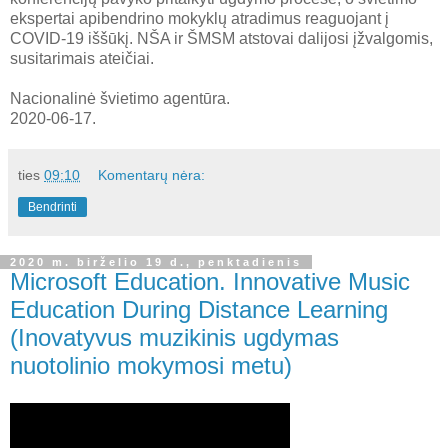
ekspertai apibendrino mokyklų atradimus reaguojant į
COVID-19 iššūkį. NŠA ir ŠMSM atstovai dalijosi įžvalgomis,
susitarimais ateičiai.
Nacionalinė švietimo agentūra.
2020-06-17.
ties
09:10
Komentarų nėra:
Bendrinti
2020 m. birželio 19 d., penktadienis
Microsoft Education. Innovative Music
Education During Distance Learning
(Inovatyvus muzikinis ugdymas
nuotolinio mokymosi metu)