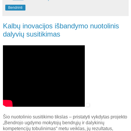
Bendrinti
Kalbų inovacijos išbandymo nuotolinis
dalyvių susitikimas
Šio nuotolinio susitikimo tikslas – pristatyti vykdytas projekto
„Bendrojo ugdymo mokytojų bendrųjų ir dalykinių
kompetencijų tobulinimas“ metu veiklas, jų rezultatus,