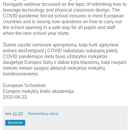
Novigado webinar focussed on the topic of rethinking how to
leverage technology and physical classroom design. The
COVID pandemic forced school closures in most European
countries and is raising now questions on how to carry out
the school opening in a safe way for all pupils and staff
when the new school year starts.
Šiame vaizdo seminare apmąstoma, kaip kurti ugdymosi
erdves atsižvelgiant į COVID laikotarpiu sukauptą patirtį.
COVID pandemijos metu buvo uždarytos mokyklos
daugelyje Europos šalių ir dabar kyla klausimų, kaip naujais
mokslo metais saugiai atidaryti mokyklas mokyklų
bendruomenėms.
European Schoolnet.
Europos mokyklų tinklo akademija.
2020-06-23.
ties
11:20
Komentarų nėra:
Bendrinti