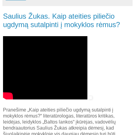
Saulius Žukas. Kaip ateities piliečio
ugdymą sutalpinti į mokyklos rėmus?
Pranešime „Kaip ateities piliečio ugdymą sutalpinti į
mokyklos rėmus?“ literatūrologas, literatūros kritikas,
leidėjas, leidyklos „Baltos lankos“ įkūrėjas, vadovėlių
bendraautorius Saulius Žukas atkreipia dėmesį, kad
šiuolaikinėje mokykloje vis daugiau dėmesio turi būti