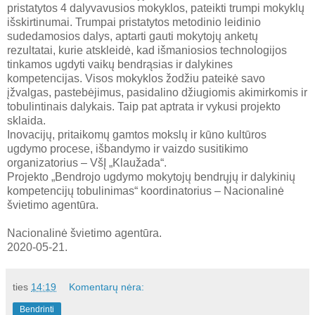
pristatytos 4 dalyvavusios mokyklos, pateikti trumpi mokyklų
išskirtinumai. Trumpai pristatytos metodinio leidinio
sudedamosios dalys, aptarti gauti mokytojų anketų
rezultatai, kurie atskleidė, kad išmaniosios technologijos
tinkamos ugdyti vaikų bendrąsias ir dalykines
kompetencijas. Visos mokyklos žodžiu pateikė savo
įžvalgas, pastebėjimus, pasidalino džiugiomis akimirkomis ir
tobulintinais dalykais. Taip pat aptrata ir vykusi projekto
sklaida.
Inovacijų, pritaikomų gamtos mokslų ir kūno kultūros
ugdymo procese, išbandymo ir vaizdo susitikimo
organizatorius – VšĮ „Klaužada“.
Projekto „Bendrojo ugdymo mokytojų bendrųjų ir dalykinių
kompetencijų tobulinimas“ koordinatorius – Nacionalinė
švietimo agentūra.
Nacionalinė švietimo agentūra.
2020-05-21.
ties
14:19
Komentarų nėra:
Bendrinti