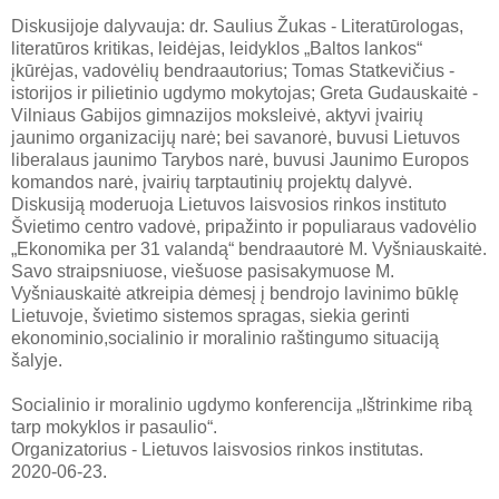
Diskusijoje dalyvauja: dr. Saulius Žukas - Literatūrologas,
literatūros kritikas, leidėjas, leidyklos „Baltos lankos“
įkūrėjas, vadovėlių bendraautorius; Tomas Statkevičius -
istorijos ir pilietinio ugdymo mokytojas; Greta Gudauskaitė -
Vilniaus Gabijos gimnazijos moksleivė, aktyvi įvairių
jaunimo organizacijų narė; bei savanorė, buvusi Lietuvos
liberalaus jaunimo Tarybos narė, buvusi Jaunimo Europos
komandos narė, įvairių tarptautinių projektų dalyvė.
Diskusiją moderuoja Lietuvos laisvosios rinkos instituto
Švietimo centro vadovė, pripažinto ir populiaraus vadovėlio
„Ekonomika per 31 valandą“ bendraautorė M. Vyšniauskaitė.
Savo straipsniuose, viešuose pasisakymuose M.
Vyšniauskaitė atkreipia dėmesį į bendrojo lavinimo būklę
Lietuvoje, švietimo sistemos spragas, siekia gerinti
ekonominio,socialinio ir moralinio raštingumo situaciją
šalyje.
Socialinio ir moralinio ugdymo konferencija „Ištrinkime ribą
tarp mokyklos ir pasaulio“.
Organizatorius - Lietuvos laisvosios rinkos institutas.
2020-06-23.