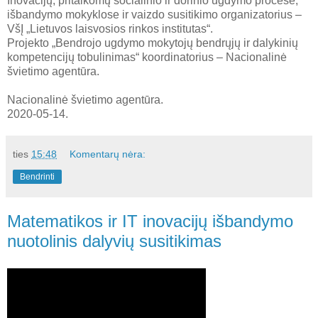
Inovacijų, pritaikomų socialinio ir dorinio ugdymo procese,
išbandymo mokyklose ir vaizdo susitikimo organizatorius –
VšĮ „Lietuvos laisvosios rinkos institutas“.
Projekto „Bendrojo ugdymo mokytojų bendrųjų ir dalykinių
kompetencijų tobulinimas“ koordinatorius – Nacionalinė
švietimo agentūra.
Nacionalinė švietimo agentūra.
2020-05-14.
ties
15:48
Komentarų nėra:
Bendrinti
Matematikos ir IT inovacijų išbandymo
nuotolinis dalyvių susitikimas