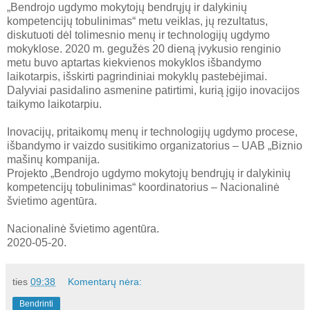
„Bendrojo ugdymo mokytojų bendrųjų ir dalykinių
kompetencijų tobulinimas“ metu veiklas, jų rezultatus,
diskutuoti dėl tolimesnio menų ir technologijų ugdymo
mokyklose. 2020 m. gegužės 20 dieną įvykusio renginio
metu buvo aptartas kiekvienos mokyklos išbandymo
laikotarpis, išskirti pagrindiniai mokyklų pastebėjimai.
Dalyviai pasidalino asmenine patirtimi, kurią įgijo inovacijos
taikymo laikotarpiu.
Inovacijų, pritaikomų menų ir technologijų ugdymo procese,
išbandymo ir vaizdo susitikimo organizatorius – UAB „Biznio
mašinų kompanija.
Projekto „Bendrojo ugdymo mokytojų bendrųjų ir dalykinių
kompetencijų tobulinimas“ koordinatorius – Nacionalinė
švietimo agentūra.
Nacionalinė švietimo agentūra.
2020-05-20.
ties
09:38
Komentarų nėra:
Bendrinti