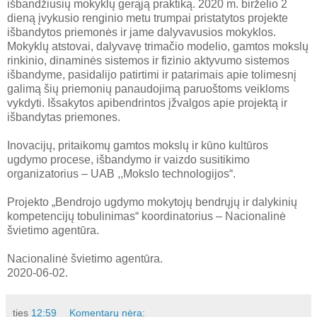
išbandžiusių mokyklų gerąją praktiką. 2020 m. birželio 2
dieną įvykusio renginio metu trumpai pristatytos projekte
išbandytos priemonės ir jame dalyvavusios mokyklos.
Mokyklų atstovai, dalyvavę trimačio modelio, gamtos mokslų
rinkinio, dinaminės sistemos ir fizinio aktyvumo sistemos
išbandyme, pasidalijo patirtimi ir patarimais apie tolimesnį
galimą šių priemonių panaudojimą paruoštoms veikloms
vykdyti. Išsakytos apibendrintos įžvalgos apie projektą ir
išbandytas priemones.
Inovacijų, pritaikomų gamtos mokslų ir kūno kultūros
ugdymo procese, išbandymo ir vaizdo susitikimo
organizatorius – UAB ,,Mokslo technologijos“.
Projekto „Bendrojo ugdymo mokytojų bendrųjų ir dalykinių
kompetencijų tobulinimas“ koordinatorius – Nacionalinė
švietimo agentūra.
Nacionalinė švietimo agentūra.
2020-06-02.
ties
12:59
Komentarų nėra: