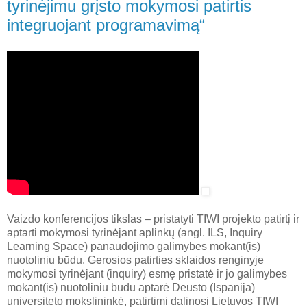
tyrinėjimu grįsto mokymosi patirtis
integruojant programavimą“
Vaizdo konferencijos tikslas – pristatyti TIWI projekto patirtį ir
aptarti mokymosi tyrinėjant aplinkų (angl. ILS, Inquiry
Learning Space) panaudojimo galimybes mokant(is)
nuotoliniu būdu. Gerosios patirties sklaidos renginyje
mokymosi tyrinėjant (inquiry) esmę pristatė ir jo galimybes
mokant(is) nuotoliniu būdu aptarė Deusto (Ispanija)
universiteto mokslininkė, patirtimi dalinosi Lietuvos TIWI