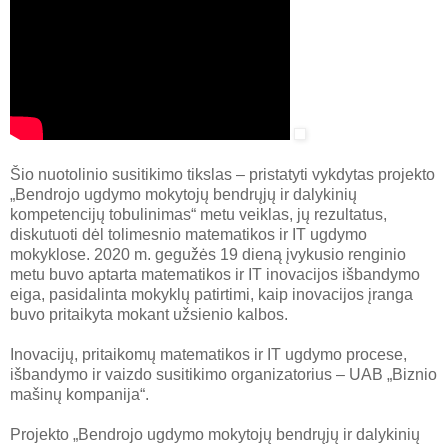
Šio nuotolinio susitikimo tikslas – pristatyti vykdytas projekto
„Bendrojo ugdymo mokytojų bendrųjų ir dalykinių
kompetencijų tobulinimas“ metu veiklas, jų rezultatus,
diskutuoti dėl tolimesnio matematikos ir IT ugdymo
mokyklose. 2020 m. gegužės 19 dieną įvykusio renginio
metu buvo aptarta matematikos ir IT inovacijos išbandymo
eiga, pasidalinta mokyklų patirtimi, kaip inovacijos įranga
buvo pritaikyta mokant užsienio kalbos.
Inovacijų, pritaikomų matematikos ir IT ugdymo procese,
išbandymo ir vaizdo susitikimo organizatorius – UAB „Biznio
mašinų kompanija“.
Projekto „Bendrojo ugdymo mokytojų bendrųjų ir dalykinių