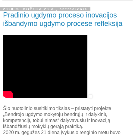
2020 m. birželio 23 d., antradienis
Pradinio ugdymo proceso inovacijos
išbandymo ugdymo procese refleksija
Šio nuotolinio susitikimo tikslas – pristatyti projekte
„Bendrojo ugdymo mokytojų bendrųjų ir dalykinių
kompetencijų tobulinimas“ dalyvavusių ir inovaciją
išbandžiusių mokyklų gerąją praktiką.
2020 m. gegužės 21 dieną įvykusio renginio metu buvo