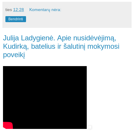
ties
12:28
Komentarų nėra:
Bendrinti
Julija Ladygienė. Apie nusidėvėjimą,
Kudirką, batelius ir šalutinį mokymosi
poveikį