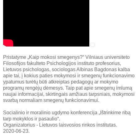
Pristatyme „Kaip mokosi smegenys?“ Vilniaus universiteto
Filosofijos fakulteto Psichologijos instituto profesorius,
Lietuvos psichologas, sociologas Albinas Bagdonas kalba
apie tai, į kokius paties mokymosi ir smegenų funkcionavimo
ypatumus turėtų būti atkreiptas pedagogų ar mokymo
programų rengėjų dėmesys. Taip pat apie smegenų imlumą
naujai informacijai, skirtingais amžiaus tarpsniais, mokymosi
svarbą normaliam smegenų funkcionavimui.
Socialinio ir moralinio ugdymo konferencija „Ištrinkime ribą
tarp mokyklos ir pasaulio“.
Organizatorius - Lietuvos laisvosios rinkos institutas.
2020-06-23.