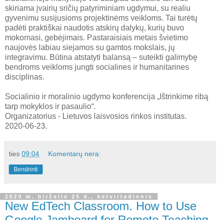
skiriama įvairių sričių patyriminiam ugdymui, su realiu
gyvenimu susijusioms projektinėms veikloms. Tai turėtų
padėti praktiškai naudotis atskirų dalykų, kurių buvo
mokomasi, gebėjimais. Pastaraisiais metais švietimo
naujovės labiau siejamos su gamtos mokslais, jų
integravimu. Būtina atstatyti balansą – suteikti galimybę
bendroms veikloms jungti socialines ir humanitarines
disciplinas.
Socialinio ir moralinio ugdymo konferencija „Ištrinkime ribą
tarp mokyklos ir pasaulio“.
Organizatorius - Lietuvos laisvosios rinkos institutas.
2020-06-23.
ties
09:04
Komentarų nėra:
Bendrinti
2020 m. birželio 25 d., ketvirtadienis
New EdTech Classroom. How to Use
Google Jamboard for Remote Teaching