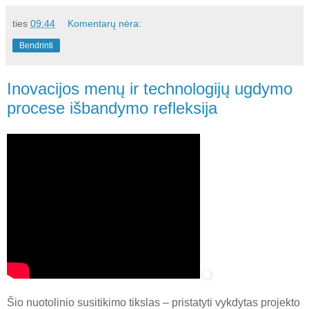
ties
09:44
Komentarų nėra:
Bendrinti
Inovacijos menų ir technologijų ugdymo
procese išbandymo refleksija
Šio nuotolinio susitikimo tikslas – pristatyti vykdytas projekto