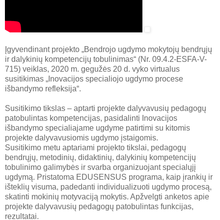
Įgyvendinant projekto „Bendrojo ugdymo mokytojų bendrųjų
ir dalykinių kompetencijų tobulinimas“ (Nr. 09.4.2-ESFA-V-
715) veiklas, 2020 m. gegužės 20 d. vyko virtualus
susitikimas „Inovacijos specialiojo ugdymo procese
išbandymo refleksija“.
Susitikimo tikslas – aptarti projekte dalyvavusių pedagogų
patobulintas kompetencijas, pasidalinti Inovacijos
išbandymo specialiajame ugdyme patirtimi su kitomis
projekte dalyvavusiomis ugdymo įstaigomis.
Susitikimo metu aptariami projekto tikslai, pedagogų
bendrųjų, metodinių, didaktinių, dalykinių kompetencijų
tobulinimo galimybės ir svarba organizuojant specialųjį
ugdymą. Pristatoma EDUSENSUS programa, kaip įrankių ir
išteklių visuma, padedanti individualizuoti ugdymo procesą,
skatinti mokinių motyvaciją mokytis. Apžvelgti anketos apie
projekte dalyvavusių pedagogų patobulintas funkcijas,
rezultatai.