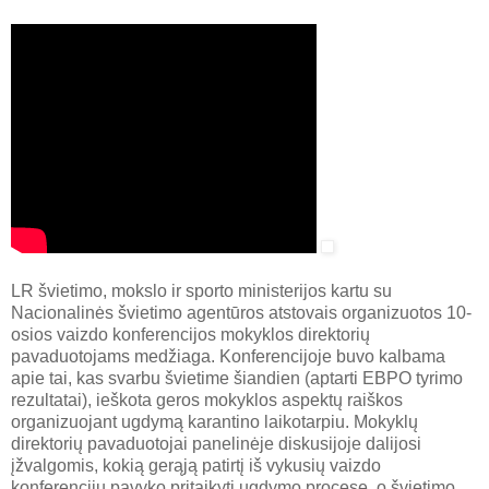
LR švietimo, mokslo ir sporto ministerijos kartu su
Nacionalinės švietimo agentūros atstovais organizuotos 10-
osios vaizdo konferencijos mokyklos direktorių
pavaduotojams medžiaga. Konferencijoje buvo kalbama
apie tai, kas svarbu švietime šiandien (aptarti EBPO tyrimo
rezultatai), ieškota geros mokyklos aspektų raiškos
organizuojant ugdymą karantino laikotarpiu. Mokyklų
direktorių pavaduotojai panelinėje diskusijoje dalijosi
įžvalgomis, kokią gerąją patirtį iš vykusių vaizdo
konferencijų pavyko pritaikyti ugdymo procese, o švietimo