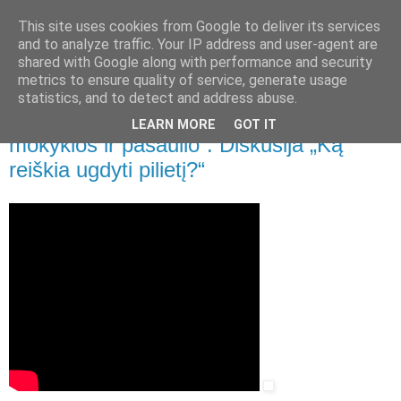
This site uses cookies from Google to deliver its services
and to analyze traffic. Your IP address and user-agent are
shared with Google along with performance and security
▼
metrics to ensure quality of service, generate usage
statistics, and to detect and address abuse.
2020 m. birželio 26 d., penktadienis
Konferencija „Ištrinkime ribą tarp
LEARN MORE
GOT IT
mokyklos ir pasaulio“. Diskusija „Ką
reiškia ugdyti pilietį?“