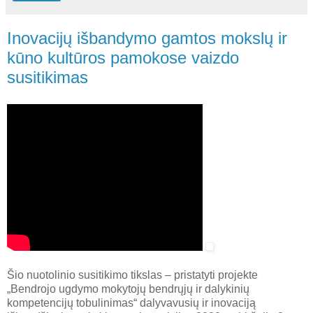
Inovacijų išbandymo gamtos mokslų ir
kūno kultūros pamokose vaizdo
susitikimas
Šio nuotolinio susitikimo tikslas – pristatyti projekte
„Bendrojo ugdymo mokytojų bendrųjų ir dalykinių
kompetencijų tobulinimas“ dalyvavusių ir inovaciją