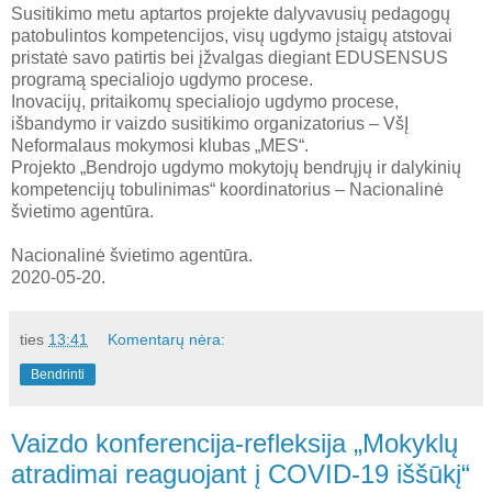
Susitikimo metu aptartos projekte dalyvavusių pedagogų
patobulintos kompetencijos, visų ugdymo įstaigų atstovai
pristatė savo patirtis bei įžvalgas diegiant EDUSENSUS
programą specialiojo ugdymo procese.
Inovacijų, pritaikomų specialiojo ugdymo procese,
išbandymo ir vaizdo susitikimo organizatorius – VšĮ
Neformalaus mokymosi klubas „MES“.
Projekto „Bendrojo ugdymo mokytojų bendrųjų ir dalykinių
kompetencijų tobulinimas“ koordinatorius – Nacionalinė
švietimo agentūra.
Nacionalinė švietimo agentūra.
2020-05-20.
ties
13:41
Komentarų nėra:
Bendrinti
Vaizdo konferencija-refleksija „Mokyklų
atradimai reaguojant į COVID-19 iššūkį“