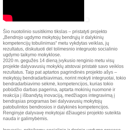
Šio nuotolinio susitikimo tikslas – pristatyti projekto
„Bendrojo ugdymo mokytojų bendrųjų ir dalykinių
kompetencijų tobulinimas“ metu vykdytas veiklas, jų
rezultatus, diskutuoti dėl tolimesnio integruoto socialinio
ugdymo taikymo mokyklose.
2020 m. gegužės 14 dieną įvykusio renginio metu visų
projekte dalyvavusių mokyklų atstovai pristatė savo veiklos
rezultatus. Taip pat aptartos pagrindinės projekto ašys –
mokytojų bendradarbiavimas, norint mokyti integruotai, tokio
bendradarbiavimo sėkmė, kompetencijos, kurias tokio
pobūdžio darbas pagerina, aptarta mokinių nuomonė ir
reakcija į išbandytą inovaciją, medžiagos integravimą į
bendrąsias programas bei dalyvavusių mokytojų
patobulintos bendrosios ir dalykinės kompetencijos.
Renginyje dalyvavę mokytojai džiaugėsi projekto suteikta
nauda ir galimybėmis.