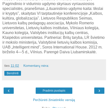
Pagrindinio ir vidurinio ugdymo skyriaus vyriausiosios
specialistės, pranešimas „Lituanistinio ugdymo kaita: tikslai
ir kryptys", skaitytas VI tarptautinėje konferencijoje „Kalbos,
kultūra, globalizacija". Lietuvos Respublikos Seimas,
Lietuvos kalbų pedagogų asociacija, Mykolo Romerio
universitetas, Lietuvių kalbos institutas, Vilniaus kolegija,
Kauno kolegija, Valstybės institucijų kalbų centras,
Klaipėdos universitetas. Partneriai: Britų taryba, LR švietimo
ir mokslo ministerija, Valstybinė lietuvių kalbos komisija,
UAB „Intelligent mind", Soros International House. 2012 m.
birželio 4—5 d., Vilnius. Parengė Daiva Liubamirskaitė.
ties
11:02
Komentarų nėra:
Bendrinti
‹
›
Pradinis puslapis
Peržiūrėti žiniatinklio versiją