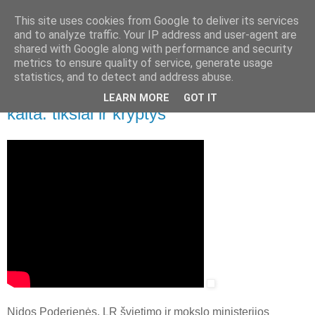
This site uses cookies from Google to deliver its services
and to analyze traffic. Your IP address and user-agent are
shared with Google along with performance and security
▼
metrics to ensure quality of service, generate usage
statistics, and to detect and address abuse.
2012 m. birželio 5 d., antradienis
Nida Poderienė. Lituanistinio ugdymo
LEARN MORE
GOT IT
kaita: tikslai ir kryptys
Nidos Poderienės, LR švietimo ir mokslo ministerijos