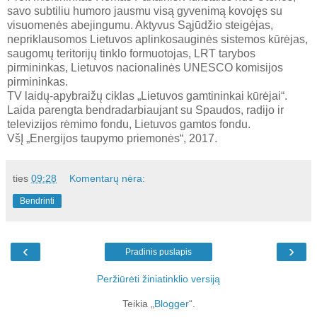
savo subtiliu humoro jausmu visą gyvenimą kovojęs su
visuomenės abejingumu. Aktyvus Sąjūdžio steigėjas,
nepriklausomos Lietuvos aplinkosauginės sistemos kūrėjas,
saugomų teritorijų tinklo formuotojas, LRT tarybos
pirmininkas, Lietuvos nacionalinės UNESCO komisijos
pirmininkas.
TV laidų-apybraižų ciklas „Lietuvos gamtininkai kūrėjai“.
Laida parengta bendradarbiaujant su Spaudos, radijo ir
televizijos rėmimo fondu, Lietuvos gamtos fondu.
VšĮ „Energijos taupymo priemonės“, 2017.
ties
09:28
Komentarų nėra:
Bendrinti
‹
›
Pradinis puslapis
Peržiūrėti žiniatinklio versiją
Teikia „
Blogger
“.