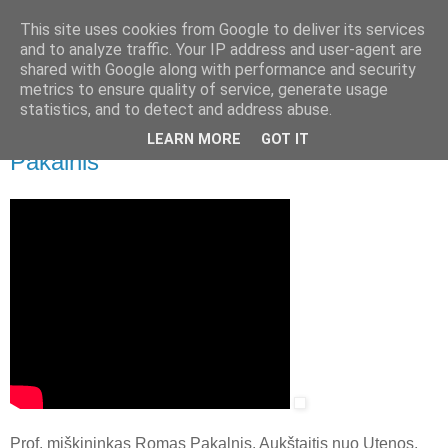
This site uses cookies from Google to deliver its services
and to analyze traffic. Your IP address and user-agent are
shared with Google along with performance and security
▼
metrics to ensure quality of service, generate usage
statistics, and to detect and address abuse.
2018 m. liepos 31 d., antradienis
Lietuvos gamtininkai kūrėjai: Romas
LEARN MORE
GOT IT
Pakalnis
Prof. miškininkas Romas Pakalnis. Aukštaitis nuo Utenos,