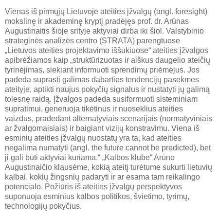
Vienas iš pirmųjų Lietuvoje ateities įžvalgų (angl. foresight)
mokslinę ir akademinę kryptį pradėjęs prof. dr. Arūnas
Augustinaitis šioje srityje aktyviai dirba iki šiol. Valstybinio
strateginės analizės centro (STRATA) parengtuose
„Lietuvos ateities projektavimo iššūkiuose“ ateities įžvalgos
apibrėžiamos kaip „struktūrizuotas ir aiškus daugelio ateičių
tyrinėjimas, siekiant informuoti sprendimų priėmėjus. Jos
padeda suprasti galimas dabarties tendencijų pasekmes
ateityje, aptikti naujus pokyčių signalus ir nustatyti jų galimą
tolesnę raidą. Įžvalgos padeda susiformuoti sisteminiam
supratimui, generuoja tikėtinus ir nuoseklius ateities
vaizdus, pradedant alternatyviais scenarijais (normatyviniais
ar žvalgomaisiais) ir baigiant vizijų konstravimu. Viena iš
esminių ateities įžvalgų nuostatų yra ta, kad ateities
negalima numatyti (angl. the future cannot be predicted), bet
ji gali būti aktyviai kuriama.“ „Kalbos klube“ Arūno
Augustinaičio klausėme, kokią ateitį turėtume sukurti lietuvių
kalbai, kokių žingsnių padaryti ir ar esama tam reikalingo
potencialo. Požiūris iš ateities įžvalgų perspektyvos
suponuoja esminius kalbos politikos, švietimo, tyrimų,
technologijų pokyčius.