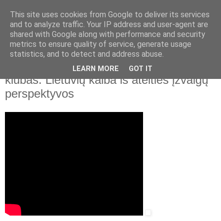
This site uses cookies from Google to deliver its services
and to analyze traffic. Your IP address and user-agent are
shared with Google along with performance and security
▼
metrics to ensure quality of service, generate usage
statistics, and to detect and address abuse.
2022 m. vasario 17 d., ketvirtadienis
Lietuvos nacionalinė biblioteka. Kalbos
LEARN MORE
GOT IT
klubas. Lietuvių kalba iš ateities įžvalgų
perspektyvos