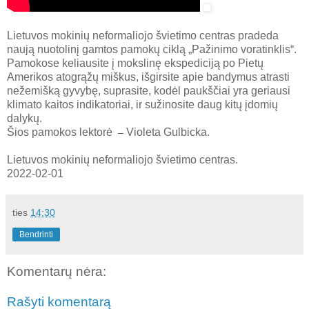
Lietuvos mokinių neformaliojo švietimo centras pradeda
naują nuotolinį gamtos pamokų ciklą „Pažinimo voratinklis“.
Pamokose keliausite į mokslinę ekspediciją po Pietų
Amerikos atogrąžų miškus, išgirsite apie bandymus atrasti
nežemišką gyvybę, suprasite, kodėl paukščiai yra geriausi
klimato kaitos indikatoriai, ir sužinosite daug kitų įdomių
dalykų.
Šios pamokos lektorė
Violeta Gulbicka.
–
Lietuvos mokinių neformaliojo švietimo centras.
2022-02-01
ties
14:30
Bendrinti
Komentarų nėra:
Rašyti komentarą