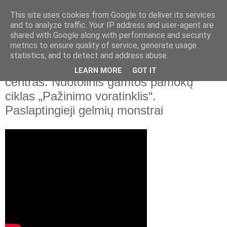
This site uses cookies from Google to deliver its services
and to analyze traffic. Your IP address and user-agent are
shared with Google along with performance and security
▼
metrics to ensure quality of service, generate usage
statistics, and to detect and address abuse.
2022 m. vasario 1 d., antradienis
Lietuvos mokinių neformaliojo švietimo
LEARN MORE
GOT IT
centras. Nuotolinis gamtos pamokų
ciklas „Pažinimo voratinklis“.
Paslaptingieji gelmių monstrai