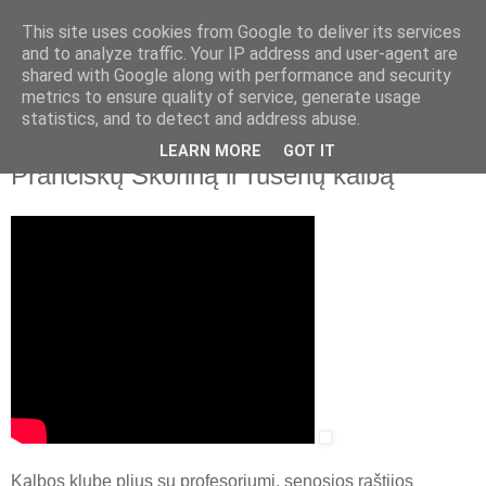
This site uses cookies from Google to deliver its services
and to analyze traffic. Your IP address and user-agent are
shared with Google along with performance and security
▼
metrics to ensure quality of service, generate usage
statistics, and to detect and address abuse.
2023 m. birželio 21 d., trečiadienis
Lietuvos nacionalinė biblioteka. Apie
LEARN MORE
GOT IT
Pranciškų Skoriną ir rusėnų kalbą
Kalbos klube plius su profesoriumi, senosios raštijos