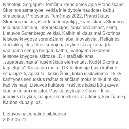
tyrinėtoju Sergejumi Temčinu kalbėjomės apie Pranciškaus
Skorinos asmenybę, veiklą ir leidyboje naudotas kalbų
strategijas. Profesorius Temčinas 2022, Pranciškaus
Skorinos metais, išleido monografiją „Pranciškaus Skorinos
leidiniai: šaltiniai, interpretacijos, funkcionavimas“, skirtą
Lietuvos Gutenbergo veiklai. Kalbiniai klausimai Skorinos
leistose knygose sprendžiami labai inovatyviai. Religinės
stačiatikių literatūros senoji bažnytinė slavų kalba (dar
vadinama senąja bulgarų kalba), vartojama Skorinos
leistose knygose, skirtose LDK stačiatikiams,
„supaprastinama“ rusėniškais elementais. Kodėl Skorina
taip elgėsi? Kokia tuo metu LDK teritorijoje buvo kalbinė
situacija? Ir, apskritai, kokių žinių, kokio išsilavinimo ir kiek
kantrybės senuosius raštus tiriančiam mokslininkui reikia,
kad vis nauji Lietuvos kultūros ir raštijos faktai būtų atverti
šiuolaikiniam mokslui. Pasiklausyti apie šiuos ir kitus
įdomius dalykus, naujus skorinistikos atradimus, kviečiame į
Kalbos klubą plius.
Lietuvos nacionalinė biblioteka
2023-06-21