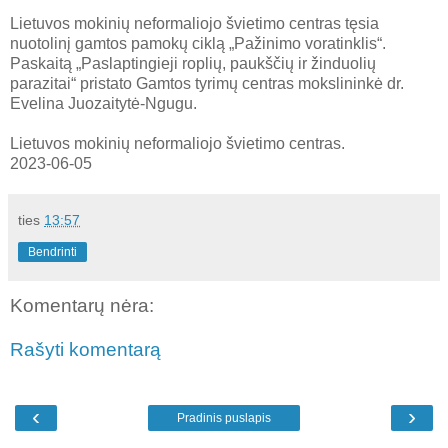
Lietuvos mokinių neformaliojo švietimo centras tęsia
nuotolinį gamtos pamokų ciklą „Pažinimo voratinklis“.
Paskaitą „Paslaptingieji roplių, paukščių ir žinduolių
parazitai“ pristato Gamtos tyrimų centras mokslininkė dr.
Evelina Juozaitytė-Ngugu.
Lietuvos mokinių neformaliojo švietimo centras.
2023-06-05
ties
13:57
Bendrinti
Komentarų nėra:
Rašyti komentarą
‹
›
Pradinis puslapis