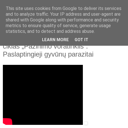
This site uses cookies from Google to deliver its services
and to analyze traffic. Your IP address and user-agent are
shared with Google along with performance and security
▼
metrics to ensure quality of service, generate usage
statistics, and to detect and address abuse.
2023 m. birželio 5 d., pirmadienis
LMNŠC nuotolinių gamtos pamokų
LEARN MORE
GOT IT
ciklas „Pažinimo voratinklis“.
Paslaptingieji gyvūnų parazitai