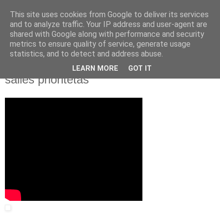
This site uses cookies from Google to deliver its services
and to analyze traffic. Your IP address and user-agent are
shared with Google along with performance and security
▼
metrics to ensure quality of service, generate usage
statistics, and to detect and address abuse.
2014 m. lapkričio 3 d., pirmadienis
Dainius Pavalkis. Lietuvos švietimas --
LEARN MORE
GOT IT
šalies prioritetas