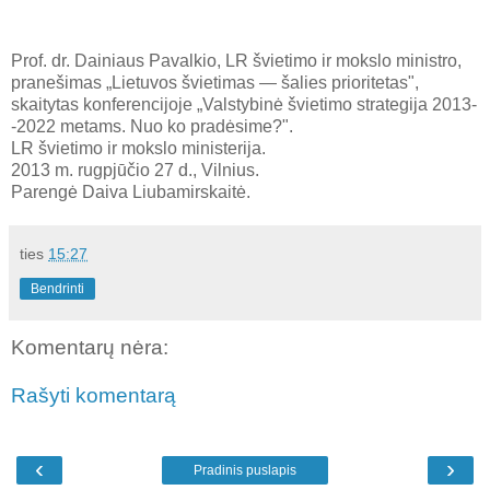
Prof. dr. Dainiaus Pavalkio, LR švietimo ir mokslo ministro,
pranešimas „Lietuvos švietimas — šalies prioritetas",
skaitytas konferencijoje „Valstybinė švietimo strategija 2013-
-2022 metams. Nuo ko pradėsime?".
LR švietimo ir mokslo ministerija.
2013 m. rugpjūčio 27 d., Vilnius.
Parengė Daiva Liubamirskaitė.
ties
15:27
Bendrinti
Komentarų nėra:
Rašyti komentarą
‹
›
Pradinis puslapis