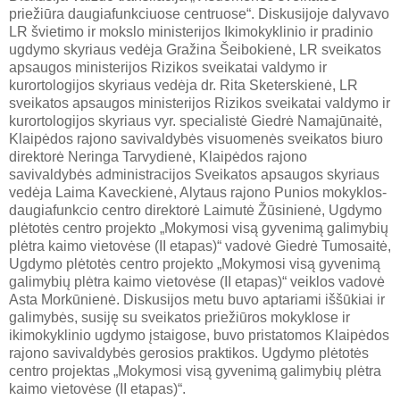
priežiūra daugiafunkciuose centruose“. Diskusijoje dalyvavo
LR švietimo ir mokslo ministerijos Ikimokyklinio ir pradinio
ugdymo skyriaus vedėja Gražina Šeibokienė, LR sveikatos
apsaugos ministerijos Rizikos sveikatai valdymo ir
kurortologijos skyriaus vedėja dr. Rita Sketerskienė, LR
sveikatos apsaugos ministerijos Rizikos sveikatai valdymo ir
kurortologijos skyriaus vyr. specialistė Giedrė Namajūnaitė,
Klaipėdos rajono savivaldybės visuomenės sveikatos biuro
direktorė Neringa Tarvydienė, Klaipėdos rajono
savivaldybės administracijos Sveikatos apsaugos skyriaus
vedėja Laima Kaveckienė, Alytaus rajono Punios mokyklos-
daugiafunkcio centro direktorė Laimutė Žūsinienė, Ugdymo
plėtotės centro projekto „Mokymosi visą gyvenimą galimybių
plėtra kaimo vietovėse (II etapas)“ vadovė Giedrė Tumosaitė,
Ugdymo plėtotės centro projekto „Mokymosi visą gyvenimą
galimybių plėtra kaimo vietovėse (II etapas)“ veiklos vadovė
Asta Morkūnienė. Diskusijos metu buvo aptariami iššūkiai ir
galimybės, susiję su sveikatos priežiūros mokyklose ir
ikimokyklinio ugdymo įstaigose, buvo pristatomos Klaipėdos
rajono savivaldybės gerosios praktikos. Ugdymo plėtotės
centro projektas „Mokymosi visą gyvenimą galimybių plėtra
kaimo vietovėse (II etapas)“.