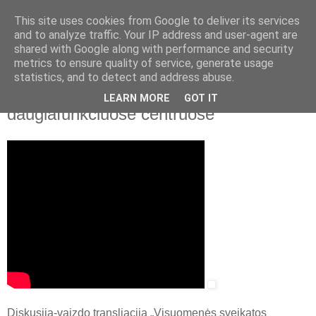
This site uses cookies from Google to deliver its services
and to analyze traffic. Your IP address and user-agent are
shared with Google along with performance and security
▼
metrics to ensure quality of service, generate usage
statistics, and to detect and address abuse.
2014 m. lapkričio 5 d., trečiadienis
Visuomenės sveikatos priežiūra
LEARN MORE
GOT IT
daugiafunkciuose centruose
Diskusija-vaizdo transliacija „Visuomenės sveikatos