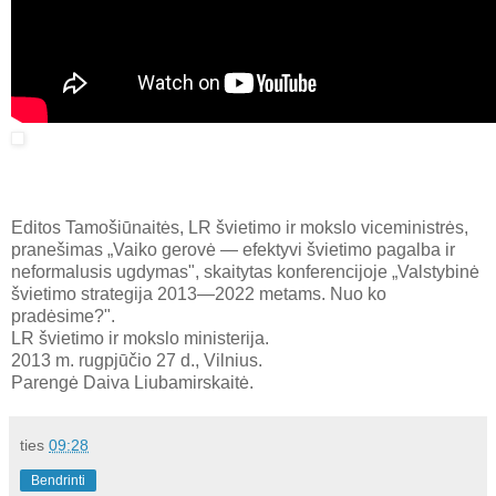
Editos Tamošiūnaitės, LR švietimo ir mokslo viceministrės,
pranešimas „Vaiko gerovė — efektyvi švietimo pagalba ir
neformalusis ugdymas", skaitytas konferencijoje „Valstybinė
švietimo strategija 2013—2022 metams. Nuo ko
pradėsime?".
LR švietimo ir mokslo ministerija.
2013 m. rugpjūčio 27 d., Vilnius.
Parengė Daiva Liubamirskaitė.
ties
09:28
Bendrinti