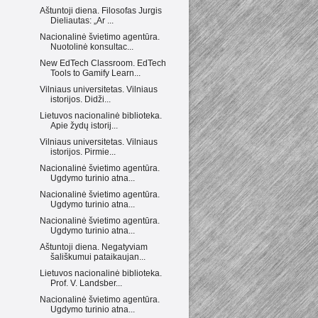
Aštuntoji diena. Filosofas Jurgis
Dieliautas: „Ar ...
Nacionalinė švietimo agentūra.
Nuotolinė konsultac...
New EdTech Classroom. EdTech
Tools to Gamify Learn...
Vilniaus universitetas. Vilniaus
istorijos. Didži...
Lietuvos nacionalinė biblioteka.
Apie žydų istorij...
Vilniaus universitetas. Vilniaus
istorijos. Pirmie...
Nacionalinė švietimo agentūra.
Ugdymo turinio atna...
Nacionalinė švietimo agentūra.
Ugdymo turinio atna...
Nacionalinė švietimo agentūra.
Ugdymo turinio atna...
Aštuntoji diena. Negatyviam
šališkumui pataikaujan...
Lietuvos nacionalinė biblioteka.
Prof. V. Landsber...
Nacionalinė švietimo agentūra.
Ugdymo turinio atna...