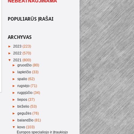
NEBEATNAUJINAMA
POPULIARŪS ĮRAŠAI
ARCHYVAS
►
2023
(223)
►
2022
(570)
▼
2021
(800)
►
gruodžio
(80)
►
lapkričio
(33)
►
spalio
(62)
►
rugsėjo
(71)
►
rugpjūčio
(34)
►
liepos
(37)
►
birželio
(53)
►
gegužės
(76)
►
balandžio
(81)
▼
kovo
(103)
Europos specialiojo ir įtraukiojo