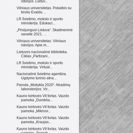
istorijos. Lietuv...
Vilniaus universitetas. Pokalbis su
broliu Evaldu ...
LR švietimo, mokslo ir sporto
ministerija. Edukaci...
„Prisijungusi Lietuva“. Skaitmeninė
savaitė 2021. ...
Vilniaus universitetas. Vilniaus
istorijos. Apie m...
Lietuvos nacionalinė biblioteka.
Ciklas „Partizani...
LR švietimo, mokslo ir sporto
ministerija. Virtual...
Nacionalinė švietimo agentūra.
Ugdymo turinio atna...
Paroda „Mokykla 2020“. Atradimų
laboratorijos. Vir...
Kauno tvirtovės VII fortas. Vaizdo
pamoka „Dumblia...
Kauno tvirtovės VII fortas. Vaizdo
pamoka „Mikroor...
Kauno tvirtovės VII fortas. Vaizdo
pamoka „Kraujas...
Kauno tvirtovės VII fortas. Vaizdo