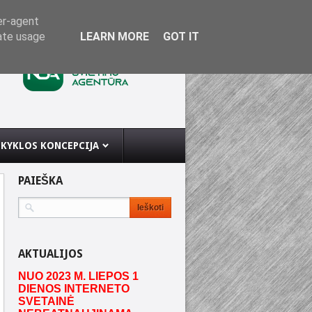
er-agent
rate usage
LEARN MORE
GOT IT
KYKLOS KONCEPCIJA
PAIEŠKA
AKTUALIJOS
NUO 2023 M. LIEPOS 1
DIENOS INTERNETO
SVETAINĖ