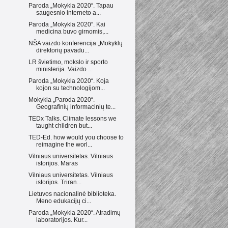
Paroda „Mokykla 2020“. Tapau
saugesnio interneto a...
Paroda „Mokykla 2020“. Kai
medicina buvo girnomis,...
NŠA vaizdo konferencija „Mokyklų
direktorių pavadu...
LR švietimo, mokslo ir sporto
ministerija. Vaizdo ...
Paroda „Mokykla 2020“. Koja
kojon su technologijom...
Mokykla „Paroda 2020“.
Geografinių informacinių te...
TEDx Talks. Climate lessons we
taught children but...
TED-Ed. how would you choose to
reimagine the worl...
Vilniaus universitetas. Vilniaus
istorijos. Maras
Vilniaus universitetas. Vilniaus
istorijos. Triran...
Lietuvos nacionalinė biblioteka.
Meno edukacijų ci...
Paroda „Mokykla 2020“. Atradimų
laboratorijos. Kur...