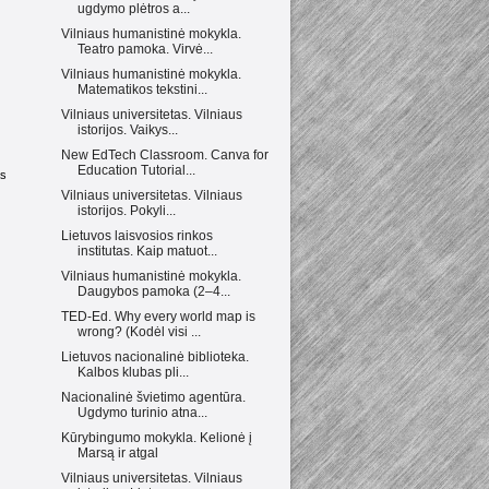
ugdymo plėtros a...
Vilniaus humanistinė mokykla.
Teatro pamoka. Virvė...
Vilniaus humanistinė mokykla.
Matematikos tekstini...
Vilniaus universitetas. Vilniaus
istorijos. Vaikys...
New EdTech Classroom. Canva for
Education Tutorial...
as
Vilniaus universitetas. Vilniaus
istorijos. Pokyli...
Lietuvos laisvosios rinkos
institutas. Kaip matuot...
Vilniaus humanistinė mokykla.
Daugybos pamoka (2–4...
TED-Ed. Why every world map is
wrong? (Kodėl visi ...
Lietuvos nacionalinė biblioteka.
Kalbos klubas pli...
Nacionalinė švietimo agentūra.
Ugdymo turinio atna...
Kūrybingumo mokykla. Kelionė į
Marsą ir atgal
Vilniaus universitetas. Vilniaus