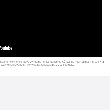
iai lankomoje vietoje, buvo vykdoma mirties bausmė? Už kokius nusikaltimus ji grėsė XVI
iui pavyko jos išvengti? Apie visa tai pasakojama VU animacijoje.