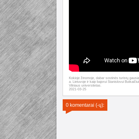
Kokioje žinomoje, dabar sostinės turistų gaus
a. Lietuvoje ir kaip bajorui Stanislovui Butkaič
Vilniaus universitetas.
2021-03-25
0 komentarai (-ų):