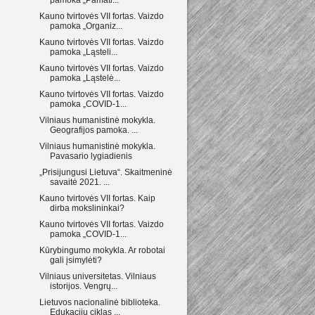
pamoka „Pamati...
Kauno tvirtovės VII fortas. Vaizdo
pamoka „Organiz...
Kauno tvirtovės VII fortas. Vaizdo
pamoka „Ląsteli...
Kauno tvirtovės VII fortas. Vaizdo
pamoka „Ląstelė...
Kauno tvirtovės VII fortas. Vaizdo
pamoka „COVID-1...
Vilniaus humanistinė mokykla.
Geografijos pamoka. ...
Vilniaus humanistinė mokykla.
Pavasario lygiadienis
„Prisijungusi Lietuva“. Skaitmeninė
savaitė 2021. ...
Kauno tvirtovės VII fortas. Kaip
dirba mokslininkai?
Kauno tvirtovės VII fortas. Vaizdo
pamoka „COVID-1...
Kūrybingumo mokykla. Ar robotai
gali įsimylėti?
Vilniaus universitetas. Vilniaus
istorijos. Vengrų...
Lietuvos nacionalinė biblioteka.
Edukacijų ciklas ...