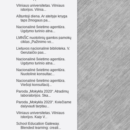
Vilniaus universitetas. Vilniaus
istorijos. Vilnia...
Aštuntoji diena. Ar ateityje knyga
taps žmogaus pa...
Nacionalinė švietimo agentūra.
Ugdymo turinio atna...
LMNŠC nuotolinių gamtos pamokų
ciklas „Pažinimo vo...
Lietuvos nacionalinė biblioteka. V.
Gerulaičio pas...
Nacionalinė švietimo agentūra.
Ugdymo turinio atna...
Nacionalinė švietimo agentūra.
Nuotolinė konsultac...
Nacionalinė švietimo agentūra.
Viešoji konsultacij...
Paroda „Mokykla 2020“. Atradimų
laboratorijos. Ska...
Paroda „Mokykla 2020“. Kviečiame
dalyvauti tarptau...
Vilniaus universitetas. Vilniaus
istorijos. Kaip V...
School Education Gateway.
Blended learning: creati...