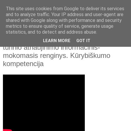
This site uses cookies from Google to deliver its services
and to analyze traffic. Your IP address and user-agent are
shared with Google along with performance and security
▼
metrics to ensure quality of service, generate usage
statistics, and to detect and address abuse.
2021 m. kovo 12 d., penktadienis
Nacionalinė švietimo agentūra. Ugdymo
LEARN MORE
GOT IT
turinio atnaujinimo informacinis-
mokomasis renginys. Kūrybiškumo
kompetencija