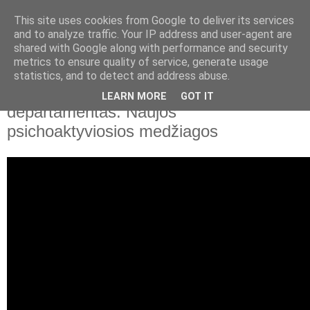
This site uses cookies from Google to deliver its services
and to analyze traffic. Your IP address and user-agent are
shared with Google along with performance and security
▼
metrics to ensure quality of service, generate usage
statistics, and to detect and address abuse.
2020 m. lapkričio 25 d., trečiadienis
Narkotikų, tabako ir alkoholio kontrolės
LEARN MORE
GOT IT
departamentas. Naujos
psichoaktyviosios medžiagos