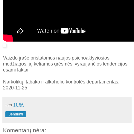
Vaizdo įraše pristatomos naujos psichoaktyviosios
medžiagos, jų keliamos grėsmės, vyraujančios tendencijos,
esami faktai.
Narkotikų, tabako ir alkoholio kontrolės departamentas.
2020-11-25
ties
11:56
Bendrinti
Komentarų nėra: