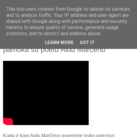
This site uses cookies from Google to deliver its services
and to analyze traffic. Your IP address and user-agent are
shared with Google along with performance and security
▼
metrics to ensure quality of service, generate usage
statistics, and to detect and address abuse.
2020 m. lapkričio 9 d., pirmadienis
Lietuvos rašytojų sąjunga. Literatūros
LEARN MORE
GOT IT
pamoka su poetu Aidu Marčėnu
Kada ir kaip Aido Marčėno gyvenime įvyko poezijos