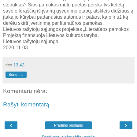
stebuklas? Šios pamokos metu poetas perskaitys keletą
savo eilėraščių iš įvairių gyvenimo etapų, atskleis didžiausią
įtaką jo kūrybai padariusius autorius ir patars, kaip ir už ką
derėtų skirti įvertinimą per literatūros pamokas.
Lietuvos rašytojų sąjungos projektas „Literatūros pamokos“.
Projektą finansuoja Lietuvos kultūros taryba.
Lietuvos rašytojų sąjunga.
2020-11-03.
ties
13:42
Bendrinti
Komentarų nėra:
Rašyti komentarą
‹
›
Pradinis puslapis