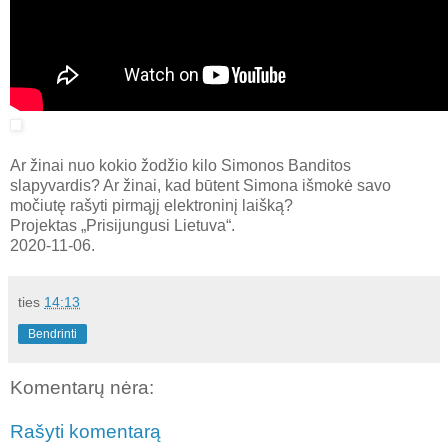
Ar žinai nuo kokio žodžio kilo Simonos Banditos
slapyvardis? Ar žinai, kad būtent Simona išmokė savo
močiutę rašyti pirmąjį elektroninį laišką?
Projektas „Prisijungusi Lietuva“.
2020-11-06.
ties
14:13
Bendrinti
Komentarų nėra:
Rašyti komentarą