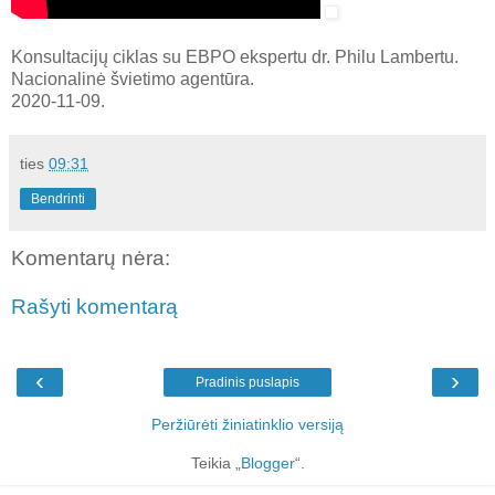
Konsultacijų ciklas su EBPO ekspertu dr. Philu Lambertu.
Nacionalinė švietimo agentūra.
2020-11-09.
ties
09:31
Bendrinti
Komentarų nėra:
Rašyti komentarą
‹
›
Pradinis puslapis
Peržiūrėti žiniatinklio versiją
Teikia „
Blogger
“.