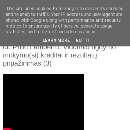
This site uses cookies from Google to deliver its services
and to analyze traffic. Your IP address and user-agent are
shared with Google along with performance and security
▼
metrics to ensure quality of service, generate usage
statistics, and to detect and address abuse.
2020 m. lapkričio 9 d., pirmadienis
Konsultacijų ciklas su EBPO ekspertu
LEARN MORE
GOT IT
dr. Philu Lambertu. Vidurinio ugdymo
mokymo(si) kreditai ir rezultatų
pripažinimas (3)