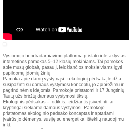
Vystomojo bendradarbiavimo platforma pristato interaktyvias
internetines pamokas 5–12 klasių mokiniams. Tai pamokos
apie mūsų globalų pasaulį, leidžiančios moksleiviams įgyti
papildomų įdomių žinių.
Pamoka apie darnų vystymąsi ir ekologinį pėdsaką leidžia
susipažinti su darnaus vystymosi konceptu, jo apibrėžimu ir
pagrindinėmis idėjomis. Pamokoje pristatomi ir 17 Jungtinių
Tautų užsibrėžtų darnaus vystymosi tikslų.
Ekologinis pėdsakas – rodiklis, leidžiantis įsivertinti, ar
kryptingai siekiame darnaus vystymosi. Pamokoje
pristatomas ekologinio pėdsako konceptas ir aptariami
įvairūs jo dėmenys, susiję su energetika, išteklių naudojimu
ir kt.