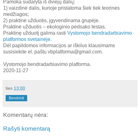
Pamoka sudaryta iš dviejų dalių:
1) vaizdinė dalis, kurioje pristatoma šiek tiek teorinės
medžiagos;
2) praktinė užduotis, įgyvendinama grupėje.
Praktinė užduotis – ekologinio pėdsako testas.
Praktinę užduotį galima rasti
Vystomojo bendradarbiavimo
platformos svetainėje.
Dėl papildomos informacijos ar iškilus klausimams
susisiekite el. paštu vbplatforma@gmail.com.
Vystomojo bendradarbiavimo platforma.
2020-11-27
ties
13:00
Bendrinti
Komentarų nėra:
Rašyti komentarą