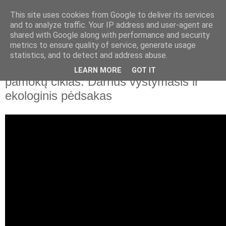
This site uses cookies from Google to deliver its services
and to analyze traffic. Your IP address and user-agent are
shared with Google along with performance and security
▼
metrics to ensure quality of service, generate usage
statistics, and to detect and address abuse.
2020 m. lapkričio 27 d., penktadienis
Vystomojo bendradarbiavimo platformos
LEARN MORE
GOT IT
pamokų ciklas. Darnus vystymasis ir
ekologinis pėdsakas