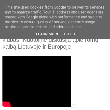
This site uses cookies from Google to deliver its services
and to analyze traffic. Your IP address and user-agent are
shared with Google along with performance and security
▼
metrics to ensure quality of service, generate usage
statistics, and to detect and address abuse.
2020 m. lapkričio 5 d., ketvirtadienis
Lietuvos nacionalinė biblioteka. Kalbos
LEARN MORE
GOT IT
klubas. Nuotolinė diskusija apie romų
kalbą Lietuvoje ir Europoje