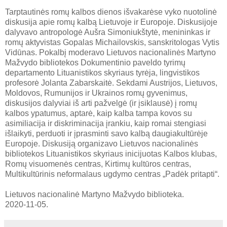
Tarptautinės romų kalbos dienos išvakarėse vyko nuotolinė
diskusija apie romų kalbą Lietuvoje ir Europoje. Diskusijoje
dalyvavo antropologė Aušra Simoniukštytė, menininkas ir
romų aktyvistas Gopalas Michailovskis, sanskritologas Vytis
Vidūnas. Pokalbį moderavo Lietuvos nacionalinės Martyno
Mažvydo bibliotekos Dokumentinio paveldo tyrimų
departamento Lituanistikos skyriaus tyrėja, lingvistikos
profesorė Jolanta Zabarskaitė. Sekdami Austrijos, Lietuvos,
Moldovos, Rumunijos ir Ukrainos romų gyvenimus,
diskusijos dalyviai iš arti pažvelgė (ir įsiklausė) į romų
kalbos ypatumus, aptarė, kaip kalba tampa kovos su
asimiliacija ir diskriminacija įrankiu, kaip romai stengiasi
išlaikyti, perduoti ir įprasminti savo kalbą daugiakultūrėje
Europoje. Diskusiją organizavo Lietuvos nacionalinės
bibliotekos Lituanistikos skyriaus inicijuotas Kalbos klubas,
Romų visuomenės centras, Kirtimų kultūros centras,
Multikultūrinis neformalaus ugdymo centras „Padėk pritapti“.
Lietuvos nacionalinė Martyno Mažvydo biblioteka.
2020-11-05.