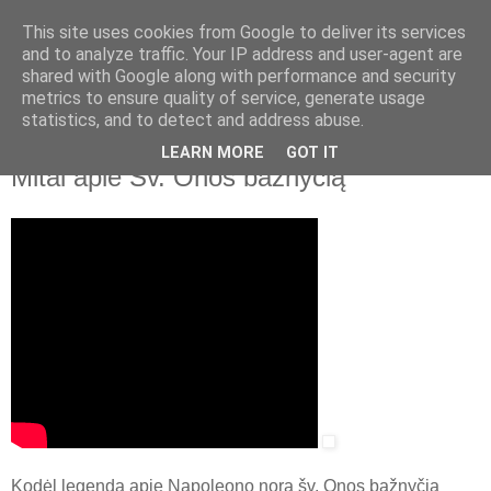
This site uses cookies from Google to deliver its services
and to analyze traffic. Your IP address and user-agent are
shared with Google along with performance and security
▼
metrics to ensure quality of service, generate usage
statistics, and to detect and address abuse.
2021 m. vasario 25 d., ketvirtadienis
Vilniaus universitetas. Vilniaus istorijos.
LEARN MORE
GOT IT
Mitai apie Šv. Onos bažnyčią
Kodėl legenda apie Napoleono norą šv. Onos bažnyčią