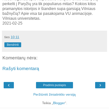
perkelti į Paryžių yra tik populiarus mitas? Kokios kitos
pramanytos istorijos ir šiandien supa garsiąją Vilniaus
bažnyčią? Apie visa tai pasakojama VU animacijoje.
Vilniaus universitetas.
2021-02-25
ties
10:11
Bendrinti
Komentarų nėra:
Rašyti komentarą
‹
›
Pradinis puslapis
Peržiūrėti žiniatinklio versiją
Teikia „
Blogger
“.