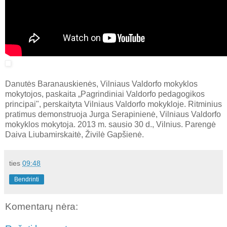
Danutės Baranauskienės, Vilniaus Valdorfo mokyklos
mokytojos, paskaita „Pagrindiniai Valdorfo pedagogikos
principai", perskaityta Vilniaus Valdorfo mokykloje. Ritminius
pratimus demonstruoja Jurga Serapinienė, Vilniaus Valdorfo
mokyklos mokytoja. 2013 m. sausio 30 d., Vilnius. Parengė
Daiva Liubamirskaitė, Živilė Gapšienė.
ties
09:48
Bendrinti
Komentarų nėra: