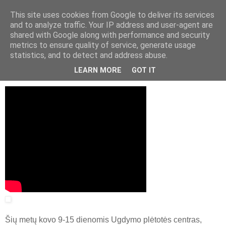
This site uses cookies from Google to deliver its services
and to analyze traffic. Your IP address and user-agent are
shared with Google along with performance and security
▼
metrics to ensure quality of service, generate usage
statistics, and to detect and address abuse.
2014 m. spalio 29 d., trečiadienis
Fizikos mokytojų stažuotė Šveicarijoje
LEARN MORE
GOT IT
Šių metų kovo 9-15 dienomis Ugdymo plėtotės centras,