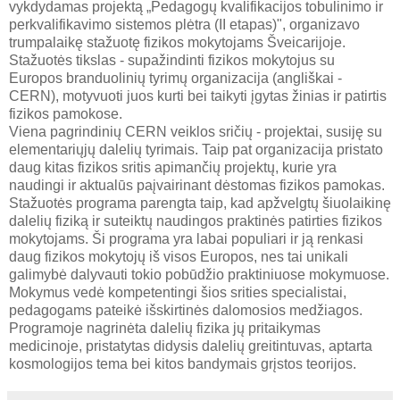
vykdydamas projektą „Pedagogų kvalifikacijos tobulinimo ir
perkvalifikavimo sistemos plėtra (II etapas)", organizavo
trumpalaikę stažuotę fizikos mokytojams Šveicarijoje.
Stažuotės tikslas - supažindinti fizikos mokytojus su
Europos branduolinių tyrimų organizacija (angliškai -
CERN), motyvuoti juos kurti bei taikyti įgytas žinias ir patirtis
fizikos pamokose.
Viena pagrindinių CERN veiklos sričių - projektai, susiję su
elementariųjų dalelių tyrimais. Taip pat organizacija pristato
daug kitas fizikos sritis apimančių projektų, kurie yra
naudingi ir aktualūs paįvairinant dėstomas fizikos pamokas.
Stažuotės programa parengta taip, kad apžvelgtų šiuolaikinę
dalelių fiziką ir suteiktų naudingos praktinės patirties fizikos
mokytojams. Ši programa yra labai populiari ir ją renkasi
daug fizikos mokytojų iš visos Europos, nes tai unikali
galimybė dalyvauti tokio pobūdžio praktiniuose mokymuose.
Mokymus vedė kompetentingi šios srities specialistai,
pedagogams pateikė išskirtinės dalomosios medžiagos.
Programoje nagrinėta dalelių fizika jų pritaikymas
medicinoje, pristatytas didysis dalelių greitintuvas, aptarta
kosmologijos tema bei kitos bandymais grįstos teorijos.