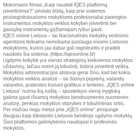
Mokomasis filmas „Kaip naudoti IQES platformą
įsivertinimui?" pristato būdą, kaip prie sistemos
prisiregistravusioms mokykloms profesionaliai parengtus
instrumentus mokyklos veiklos kokybei įsivertinti bei
gausybę instrumentų grįžtamajam ryšiui gauti.
IQES online Lietuva -- tai Nacionalinės mokyklų vertinimo
agentūros teikiama nemokama paslauga visoms Lietuvos
mokykloms, kurios jau dabar gali registruotis ir pradėti
naudotis šia sistema. (https://iqesonline.lt/)
Ugdymo kokybė yra vienas strateginių kiekvienos mokyklos
uždavinių, tačiau norint ją tobulinti, būtina įsivertinti veiklą.
Mokyklos administracijos atstovai gerai žino, kad bet kokia
mokyklos veiklos analizė -- tai šūsnys popierių, valandų
valandos, praleistos kuriant grafikus ir lenteles. „IQES online
Lietuva" nuima šią naštą -- spustelėjus vieną mygtuką
galima gauti išsamią mokyklos bendruomenės nuomonės
analizę, penkias mokyklos stiprybes ir tobulintinas sritis.
Per mažiau negu metus prie „IQES online" prisijungė
daugiau kaip tūkstantis Lietuvos bendrojo ugdymo mokyklų.
Šios platformos galimybėmis naudojasi ir profesinės
mokyklos.