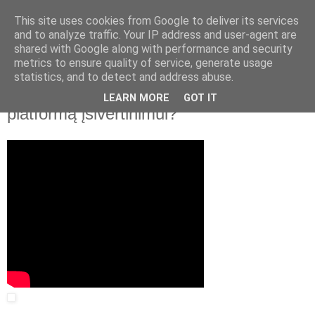
This site uses cookies from Google to deliver its services
and to analyze traffic. Your IP address and user-agent are
shared with Google along with performance and security
▼
metrics to ensure quality of service, generate usage
statistics, and to detect and address abuse.
2014 m. spalio 7 d., antradienis
Mokomasis filmas „Kaip naudoti IQES
LEARN MORE
GOT IT
platformą įsivertinimui?“