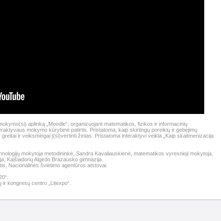
ą mokymo(si) aplinką „Moodle“, organizuojant matematikos, fizikos ir informacinių
eraktyvaus mokymo kūrybinė patirtis. Pristatoma, kaip skirtingų poreikių ir gebėjimų
eitai ir veiksmingai į(si)vertinti žinias. Pristatoma interaktyvi veikla „Kaip skaitmenizacija
echnologijų mokytoja metodininkė, Sandra Kavaliauskienė, matematikos vyresnioji mokytoja,
oja, Kaišiadorių Algirdo Brazausko gimnazija.
tis, Nacionalinės švietimo agentūros atstovai.
20“.
 ir kongresų centro „Litexpo“.