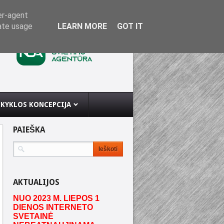
er-agent
rate usage
LEARN MORE
GOT IT
KYKLOS KONCEPCIJA
PAIEŠKA
AKTUALIJOS
NUO 2023 M. LIEPOS 1
DIENOS INTERNETO
SVETAINĖ