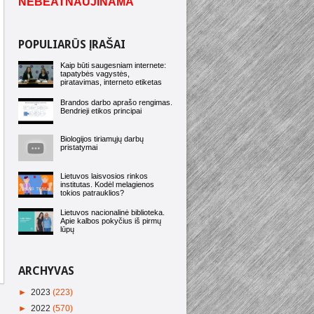
NEBEATNAUJINAMA
POPULIARŪS ĮRAŠAI
Kaip būti saugesniam internete:
tapatybės vagystės,
piratavimas, interneto etiketas
Brandos darbo aprašo rengimas.
Bendrieji etikos principai
Biologijos tiriamųjų darbų
pristatymai
Lietuvos laisvosios rinkos
institutas. Kodėl melagienos
tokios patrauklios?
Lietuvos nacionalinė biblioteka.
Apie kalbos pokyčius iš pirmų
lūpų
ARCHYVAS
►
2023
(223)
►
2022
(570)