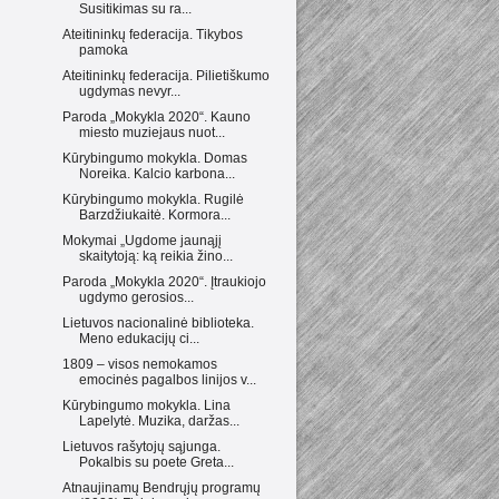
Susitikimas su ra...
Ateitininkų federacija. Tikybos
pamoka
Ateitininkų federacija. Pilietiškumo
ugdymas nevyr...
Paroda „Mokykla 2020“. Kauno
miesto muziejaus nuot...
Kūrybingumo mokykla. Domas
Noreika. Kalcio karbona...
Kūrybingumo mokykla. Rugilė
Barzdžiukaitė. Kormora...
Mokymai „Ugdome jaunąjį
skaitytoją: ką reikia žino...
Paroda „Mokykla 2020“. Įtraukiojo
ugdymo gerosios...
Lietuvos nacionalinė biblioteka.
Meno edukacijų ci...
1809 – visos nemokamos
emocinės pagalbos linijos v...
Kūrybingumo mokykla. Lina
Lapelytė. Muzika, daržas...
Lietuvos rašytojų sąjunga.
Pokalbis su poete Greta...
Atnaujinamų Bendrųjų programų