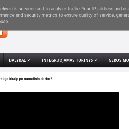
INĘ
liver its services and to analyze traffic. Your IP address and us
rmance and security metrics to ensure quality of service, gene
buse.
DALYKAI
INTEGRUOJAMAS TURINYS
GEROS MO
oje kitaip po nuotolinio darbo?