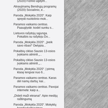
(2020) Fizinio ugdym...
Atnaujinamų Bendrųjų programų
(2020) Socialinio, e...
Paroda „Mokykla 2020“. Kaip
spręsti nuotolinio mok...
Paramos vaikams centras.
Paauglystė: kodėl sunku s...
Lietuvos rašytojų sąjunga.
Pokalbis su rašytoju Do...
Paroda „Mokykla 2020“. „Įveik
savo ribas!“ Owlypia...
Pokalbių ciklas Sausio 13-osios
įvykiams atminti „...
Pokalbių ciklas Sausio 13-osios
įvykiams atminti „...
Paroda „Mokykla 2020“. Į pirmą
klasę lengvai nuo 6...
Paramos vaikams centras. Karas
dėl namų darbų: kai...
Paramos vaikams centras. Pavojai
internete: kaip a...
„Dideli maži ekranai“. Apie medijų
raštingumą
Paroda „Mokykla 2020“. Mokyklų
bendradarbiavimas, ...