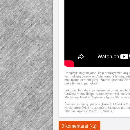
Renginyje nagrinėjama, kaip pritaikyti virtuali
technologijų pamokas. Aptariama refleksijų, int
mokiniams diferencijuoti užduotis, padedančias gr
pakeitė mano pamoką?“.
Lektoriai: Ingrida Kupčiūnienė, informacinių t
Gražina Kairevičienė, fizikos vyresnioji mokyt
Moderuoja Giedrė Čiapienė ir Ignas Stanislovai
Švietimo inovacijų paroda „Paroda Mokykla 20
Nacionalinė švietimo agentūra. Lietuvos parodų
2020 m. lapkričio 20–21 d., Vilnius.
0 komentarai (-ų):