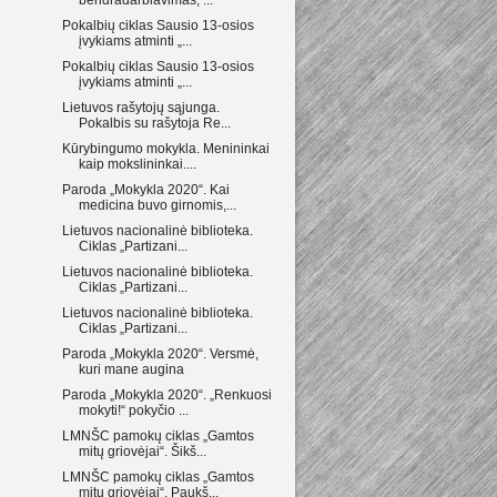
Pokalbių ciklas Sausio 13-osios
įvykiams atminti „...
Pokalbių ciklas Sausio 13-osios
įvykiams atminti „...
Lietuvos rašytojų sąjunga.
Pokalbis su rašytoja Re...
Kūrybingumo mokykla. Menininkai
kaip mokslininkai....
Paroda „Mokykla 2020“. Kai
medicina buvo girnomis,...
Lietuvos nacionalinė biblioteka.
Ciklas „Partizani...
Lietuvos nacionalinė biblioteka.
Ciklas „Partizani...
Lietuvos nacionalinė biblioteka.
Ciklas „Partizani...
Paroda „Mokykla 2020“. Versmė,
kuri mane augina
Paroda „Mokykla 2020“. „Renkuosi
mokyti!“ pokyčio ...
LMNŠC pamokų ciklas „Gamtos
mitų griovėjai“. Šikš...
LMNŠC pamokų ciklas „Gamtos
mitų griovėjai“. Paukš...