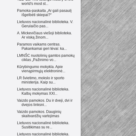
world's most st...
Pamoka-paskaita „Ar gali pasaulį
išgelbėti skiepai?“
Lietuvos nacionalinė biblioteka. V.
Gerulaičio pas...
A. Mickevičiaus viešoji biblioteka.
Ar viską žinom...
Paramos vaikams centras.
Pakankamai geri tėvai: ka...
LMNŠC nuotolinių gamtos pamokų
ciklas „Pažinimo vo...
Kūrybingumo mokykla. Apie
vienąpirmųjų elektroninė...
LR švietimo, mokslo ir sporto
ministerija. Kaip su...
Lietuvos nacionalinė biblioteka.
Kalbų mokymas XXI...
Vaizdo pamokos. Du ir dveji, dvi ir
dvejos linksni...
Vaizdo pamokos. Dauginių
skaitvardžių vartojimas
Lietuvos nacionalinė biblioteka.
Susitikimas su re...
Lietuvos nacionalinė biblioteka.