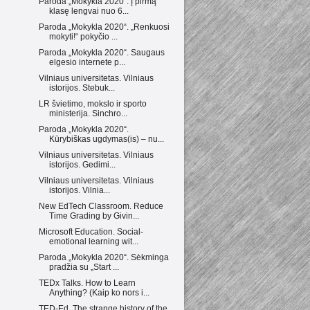
Paroda „Mokykla 2020“. Į pirmą
klasę lengvai nuo 6...
Paroda „Mokykla 2020“. „Renkuosi
mokyti!“ pokyčio ...
Paroda „Mokykla 2020“. Saugaus
elgesio internete p...
Vilniaus universitetas. Vilniaus
istorijos. Stebuk...
LR švietimo, mokslo ir sporto
ministerija. Sinchro...
Paroda „Mokykla 2020“.
Kūrybiškas ugdymas(is) – nu...
Vilniaus universitetas. Vilniaus
istorijos. Gedimi...
Vilniaus universitetas. Vilniaus
istorijos. Vilnia...
New EdTech Classroom. Reduce
Time Grading by Givin...
Microsoft Education. Social-
emotional learning wit...
Paroda „Mokykla 2020“. Sėkminga
pradžia su „Start ...
TEDx Talks. How to Learn
Anything? (Kaip ko nors i...
TED-Ed. The strange history of the