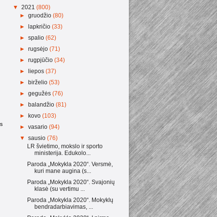
▼
2021
(800)
►
gruodžio
(80)
►
lapkričio
(33)
►
spalio
(62)
►
rugsėjo
(71)
►
rugpjūčio
(34)
►
liepos
(37)
►
birželio
(53)
►
gegužės
(76)
►
balandžio
(81)
►
kovo
(103)
as
►
vasario
(94)
▼
sausio
(76)
LR švietimo, mokslo ir sporto
ministerija. Edukolo...
Paroda „Mokykla 2020“. Versmė,
kuri mane augina (s...
Paroda „Mokykla 2020“. Svajonių
klasė (su vertimu ...
Paroda „Mokykla 2020“. Mokyklų
bendradarbiavimas, ...