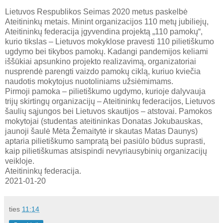
Lietuvos Respublikos Seimas 2020 metus paskelbė
Ateitininkų metais. Minint organizacijos 110 metų jubiliejų,
Ateitininkų federacija įgyvendina projektą „110 pamokų“,
kurio tikslas – Lietuvos mokyklose pravesti 110 pilietiškumo
ugdymo bei tikybos pamokų. Kadangi pandemijos keliami
iššūkiai apsunkino projekto realizavimą, organizatoriai
nusprendė parengti vaizdo pamokų ciklą, kuriuo kviečia
naudotis mokytojus nuotoliniams užsiėmimams.
Pirmoji pamoka – pilietiškumo ugdymo, kurioje dalyvauja
trijų skirtingų organizacijų – Ateitininkų federacijos, Lietuvos
šaulių sąjungos bei Lietuvos skautijos – atstovai. Pamokos
mokytojai (studentas ateitininkas Donatas Jokubauskas,
jaunoji šaulė Mėta Žemaitytė ir skautas Matas Daunys)
aptaria pilietiškumo sampratą bei pasiūlo būdus suprasti,
kaip pilietiškumas atsispindi nevyriausybinių organizacijų
veikloje.
Ateitininkų federacija.
2021-01-20
ties
11:14