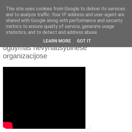
This site uses cookies from Google to deliver its services
and to analyze traffic. Your IP address and user-agent are
shared with Google along with performance and security
▼
metrics to ensure quality of service, generate usage
statistics, and to detect and address abuse.
2021 m. sausio 20 d., trečiadienis
Ateitininkų federacija. Pilietiškumo
LEARN MORE
GOT IT
ugdymas nevyriausybinėse
organizacijose