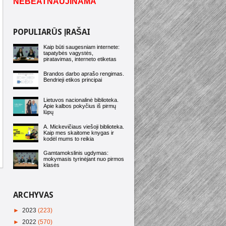
NEBEATNAUJINAMA
POPULIARŪS ĮRAŠAI
Kaip būti saugesniam internete:
tapatybės vagystės,
piratavimas, interneto etiketas
Brandos darbo aprašo rengimas.
Bendrieji etikos principai
Lietuvos nacionalinė biblioteka.
Apie kalbos pokyčius iš pirmų
lūpų
A. Mickevičiaus viešoji biblioteka.
Kaip mes skaitome knygas ir
kodėl mums to reikia
Gamtamokslinis ugdymas:
mokymasis tyrinėjant nuo pirmos
klasės
ARCHYVAS
►
2023
(223)
►
2022
(570)