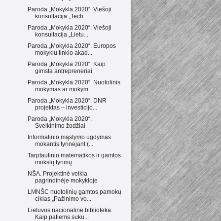
Paroda „Mokykla 2020“. Viešoji
konsultacija „Tech...
Paroda „Mokykla 2020“. Viešoji
konsultacija „Lietu...
Paroda „Mokykla 2020“. Europos
mokyklų tinklo akad...
Paroda „Mokykla 2020“. Kaip
gimsta antrepreneriai
Paroda „Mokykla 2020“. Nuotolinis
mokymas ar mokym...
Paroda „Mokykla 2020“. DNR
projektas – investicijo...
Paroda „Mokykla 2020“.
Sveikinimo žodžiai
Informatinio mąstymo ugdymas
mokantis tyrinėjant (...
Tarptautinio matematikos ir gamtos
mokslų tyrimų ...
NŠA. Projektinė veikla
pagrindinėje mokykloje
LMNŠC nuotolinių gamtos pamokų
ciklas „Pažinimo vo...
Lietuvos nacionalinė biblioteka.
Kaip patiems suku...