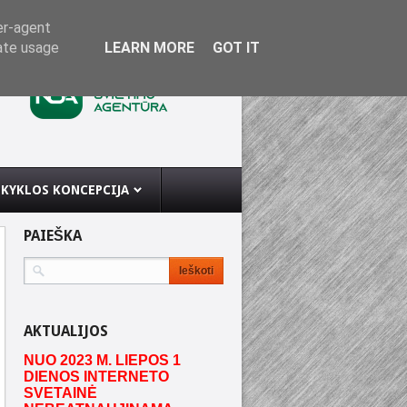
er-agent
rate usage
LEARN MORE
GOT IT
KYKLOS KONCEPCIJA
PAIEŠKA
AKTUALIJOS
NUO 2023 M. LIEPOS 1
DIENOS INTERNETO
SVETAINĖ