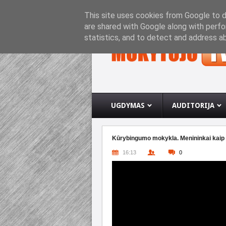
PRADINIS PUSLAPIS
APIE INTERNETO SVETA
This site uses cookies from Google to de
are shared with Google along with perfo
statistics, and to detect and address a
UGDYMAS
AUDITORIJA
Kūrybingumo mokykla. Menininkai kaip mo
16:13
0