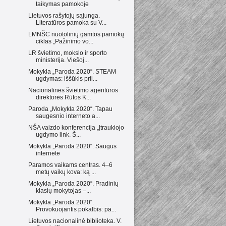
taikymas pamokoje
Lietuvos rašytojų sąjunga.
Literatūros pamoka su V...
LMNŠC nuotolinių gamtos pamokų
ciklas „Pažinimo vo...
LR švietimo, mokslo ir sporto
ministerija. Viešoj...
Mokykla „Paroda 2020“. STEAM
ugdymas: iššūkis prii...
Nacionalinės švietimo agentūros
direktorės Rūtos K...
Paroda „Mokykla 2020“. Tapau
saugesnio interneto a...
NŠA vaizdo konferencija „Įtraukiojo
ugdymo link. Š...
Mokykla „Paroda 2020“. Saugus
internete
Paramos vaikams centras. 4–6
metų vaikų kova: ką ...
Mokykla „Paroda 2020“. Pradinių
klasių mokytojas –...
Mokykla „Paroda 2020“.
Provokuojantis pokalbis: pa...
Lietuvos nacionalinė biblioteka. V.