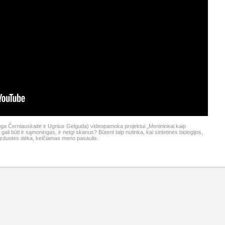
ga Černiauskaitė ir Ugnius Gelguda) videopamoka projektui „Menininkai kaip
ali būti ir sąmoningas, ir netgi skanus? Būtent taip nutinka, kai sintetinės biologijos,
vaizduotės dėka, keičiamas meno pasaulis.