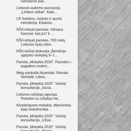
Gerulaičio pas...
Lietuvos autizmo asociacija
„Lietaus vaikai“. Kaip...
LR švietimo, mokslo ir sporto
ministerija. Edukolo...
NŠA virtuali pamoka. Vilniaus
Gaonas: kas jis? Ir ...
NŠA virtuali pamoka. 700 metų
Lietuvos žydų istori...
NŠA viešoji diskusija „Bendrojo
ugdymo mokyklų 9–1...
Paroda „Mokykla 2020“. Pasvalio r.
pagalbos mokini...
Metų paskaita lituanistui. Renata
Šerelytė. Litera...
Paroda „Mokykla 2020“. Viešoji
konsultacija „Socia...
Lietuvos rašytojų sąjunga.
Pokalbis su rašytoju He...
Kūrybingumo mokykla. Menininkai
kaip mokslininkai....
Paroda „Mokykla 2020“. Viešoji
konsultacija „Užsie...
Paroda „Mokykla 2020“. Viešoji
konsultacija „Menin...