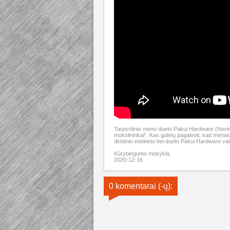
Tarpsritinio meno dueto Pakui Hardware (Nerin
mokslininkai“. Kas galėtų pagalvoti, kad menas g
dirbtinio intelekto bei dueto Pakui Hardware 
Kūrybingumo mokykla.
2020-12-16
0 komentarai (-ų):