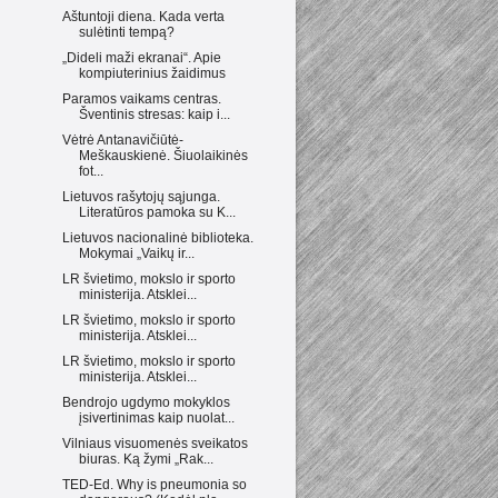
Aštuntoji diena. Kada verta
sulėtinti tempą?
„Dideli maži ekranai“. Apie
kompiuterinius žaidimus
Paramos vaikams centras.
Šventinis stresas: kaip i...
Vėtrė Antanavičiūtė-
Meškauskienė. Šiuolaikinės
fot...
Lietuvos rašytojų sąjunga.
Literatūros pamoka su K...
Lietuvos nacionalinė biblioteka.
Mokymai „Vaikų ir...
LR švietimo, mokslo ir sporto
ministerija. Atsklei...
LR švietimo, mokslo ir sporto
ministerija. Atsklei...
LR švietimo, mokslo ir sporto
ministerija. Atsklei...
Bendrojo ugdymo mokyklos
įsivertinimas kaip nuolat...
Vilniaus visuomenės sveikatos
biuras. Ką žymi „Rak...
TED-Ed. Why is pneumonia so