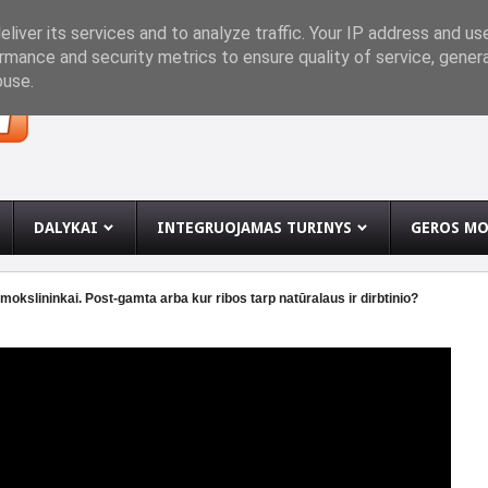
INĘ
liver its services and to analyze traffic. Your IP address and us
rmance and security metrics to ensure quality of service, gene
buse.
DALYKAI
INTEGRUOJAMAS TURINYS
GEROS MO
kslininkai. Post-gamta arba kur ribos tarp natūralaus ir dirbtinio?