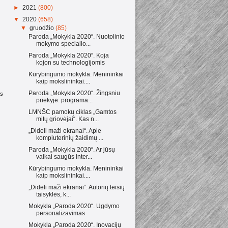
►
2021
(800)
▼
2020
(658)
▼
gruodžio
(85)
Paroda „Mokykla 2020“. Nuotolinio
mokymo specialio...
Paroda „Mokykla 2020“. Koja
kojon su technologijomis
Kūrybingumo mokykla. Menininkai
kaip mokslininkai....
Paroda „Mokykla 2020“. Žingsniu
as
priekyje: programa...
LMNŠC pamokų ciklas „Gamtos
mitų griovėjai“. Kas n...
„Dideli maži ekranai“. Apie
kompiuterinių žaidimų ...
Paroda „Mokykla 2020“. Ar jūsų
vaikai saugūs inter...
Kūrybingumo mokykla. Menininkai
kaip mokslininkai....
„Dideli maži ekranai“. Autorių teisių
taisyklės, k...
Mokykla „Paroda 2020“. Ugdymo
personalizavimas
Mokykla „Paroda 2020“. Inovacijų