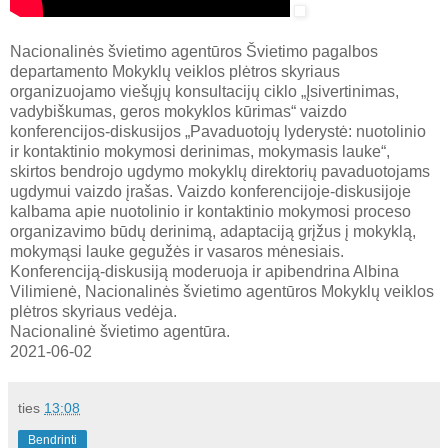
Nacionalinės švietimo agentūros Švietimo pagalbos
departamento Mokyklų veiklos plėtros skyriaus
organizuojamo viešųjų konsultacijų ciklo „Įsivertinimas,
vadybiškumas, geros mokyklos kūrimas“ vaizdo
konferencijos-diskusijos „Pavaduotojų lyderystė: nuotolinio
ir kontaktinio mokymosi derinimas, mokymasis lauke“,
skirtos bendrojo ugdymo mokyklų direktorių pavaduotojams
ugdymui vaizdo įrašas. Vaizdo konferencijoje-diskusijoje
kalbama apie nuotolinio ir kontaktinio mokymosi proceso
organizavimo būdų derinimą, adaptaciją grįžus į mokyklą,
mokymąsi lauke gegužės ir vasaros mėnesiais.
Konferenciją-diskusiją moderuoja ir apibendrina Albina
Vilimienė, Nacionalinės švietimo agentūros Mokyklų veiklos
plėtros skyriaus vedėja.
Nacionalinė švietimo agentūra.
2021-06-02
ties
13:08
Bendrinti