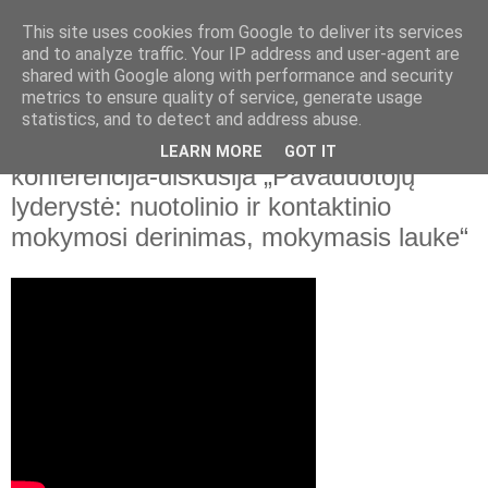
This site uses cookies from Google to deliver its services
and to analyze traffic. Your IP address and user-agent are
shared with Google along with performance and security
▼
metrics to ensure quality of service, generate usage
statistics, and to detect and address abuse.
2021 m. birželio 2 d., trečiadienis
Nacionalinė švietimo agentūra. Vaizdo
LEARN MORE
GOT IT
konferencija-diskusija „Pavaduotojų
lyderystė: nuotolinio ir kontaktinio
mokymosi derinimas, mokymasis lauke“