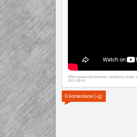
NŠA organizuota klausimų / atsakymų sesija, sk
2021-06-04
0 komentarai (-ų):