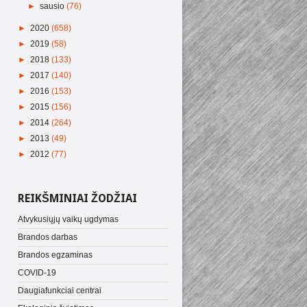
►
sausio
(76)
►
2020
(658)
►
2019
(58)
►
2018
(133)
►
2017
(140)
►
2016
(153)
►
2015
(156)
►
2014
(264)
►
2013
(49)
►
2012
(77)
REIKŠMINIAI ŽODŽIAI
Atvykusiųjų vaikų ugdymas
Brandos darbas
Brandos egzaminas
COVID-19
Daugiafunkciai centrai