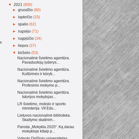
▼
2021
(800)
►
gruodžio
(80)
►
lapkričio
(33)
►
spalio
(62)
►
rugsėjo
(71)
►
rugpjūčio
(34)
as
►
liepos
(37)
▼
birželio
(53)
Nacionalinė švietimo agentūra.
Pavaduotojų lyderys...
Nacionalinė švietimo agentūra.
Kultūrinės ir kūryb...
Nacionalinė švietimo agentūra.
Profesinio mokymo p...
Nacionalinė švietimo agentūra.
Istorijos mokytojas...
LR švietimo, mokslo ir sporto
ministerija. VII Edu...
Lietuvos nacionalinė biblioteka.
Skaitymo skatinim...
Paroda „Mokykla 2020“. Ką darau
mokykloje kitaip p...
Vytauto Didžiojo universitetas.