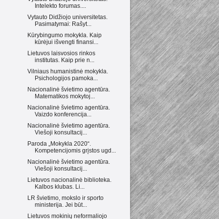
Intelekto forumas....
Vytauto Didžiojo universitetas.
Pasimatymai: Rašyt...
Kūrybingumo mokykla. Kaip
kūrėjui išvengti finansi...
Lietuvos laisvosios rinkos
institutas. Kaip prie n...
Vilniaus humanistinė mokykla.
Psichologijos pamoka...
Nacionalinė švietimo agentūra.
Matematikos mokytoj...
Nacionalinė švietimo agentūra.
Vaizdo konferencija...
Nacionalinė švietimo agentūra.
Viešoji konsultacij...
Paroda „Mokykla 2020“.
Kompetencijomis grįstos ugd...
Nacionalinė švietimo agentūra.
Viešoji konsultacij...
Lietuvos nacionalinė biblioteka.
Kalbos klubas. Li...
LR švietimo, mokslo ir sporto
ministerija. Jei būt...
Lietuvos mokinių neformaliojo