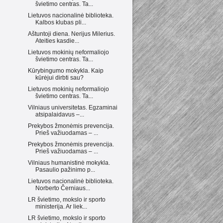
švietimo centras. Ta...
Lietuvos nacionalinė biblioteka.
Kalbos klubas pli...
Aštuntoji diena. Nerijus Milerius.
Ateities kasdie...
Lietuvos mokinių neformaliojo
švietimo centras. Ta...
Kūrybingumo mokykla. Kaip
kūrėjui dirbti sau?
Lietuvos mokinių neformaliojo
švietimo centras. Ta...
Vilniaus universitetas. Egzaminai
atsipalaidavus –...
Prekybos žmonėmis prevencija.
Prieš važiuodamas – ...
Prekybos žmonėmis prevencija.
Prieš važiuodamas – ...
Vilniaus humanistinė mokykla.
Pasaulio pažinimo p...
Lietuvos nacionalinė biblioteka.
Norberto Černiaus...
LR švietimo, mokslo ir sporto
ministerija. Ar liek...
LR švietimo, mokslo ir sporto