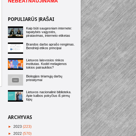
NEBEATNAUJINAMA
POPULIARŪS ĮRAŠAI
Kaip būti saugesniam internete:
tapatybės vagystės,
piratavimas, interneto etiketas
Brandos darbo aprašo rengimas.
Bendrieji etikos principai
Lietuvos laisvosios rinkos
institutas. Kodėl melagienos
tokios patrauklios?
Biologijos tiriamųjų darbų
pristatymai
Lietuvos nacionalinė biblioteka.
Apie kalbos pokyčius iš pirmų
lūpų
ARCHYVAS
►
2023
(223)
►
2022
(570)