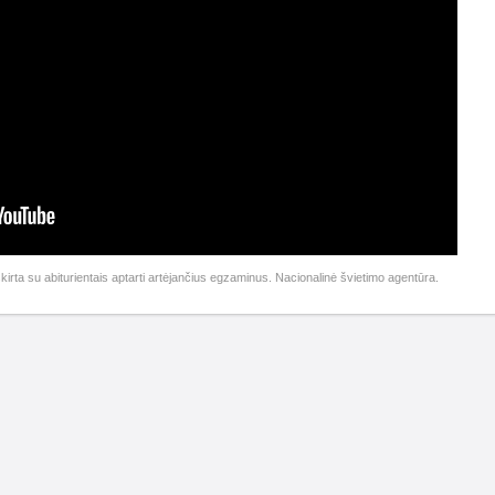
irta su abiturientais aptarti artėjančius egzaminus. Nacionalinė švietimo agentūra.