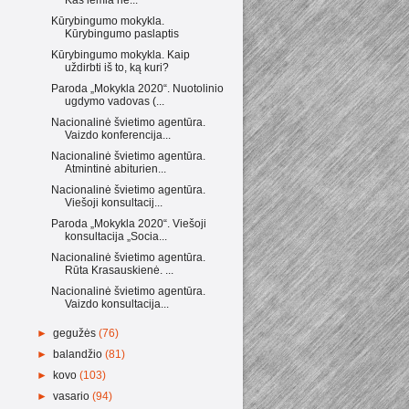
Kūrybingumo mokykla.
Kūrybingumo paslaptis
Kūrybingumo mokykla. Kaip
uždirbti iš to, ką kuri?
Paroda „Mokykla 2020“. Nuotolinio
ugdymo vadovas (...
Nacionalinė švietimo agentūra.
Vaizdo konferencija...
Nacionalinė švietimo agentūra.
Atmintinė abiturien...
Nacionalinė švietimo agentūra.
Viešoji konsultacij...
Paroda „Mokykla 2020“. Viešoji
konsultacija „Socia...
Nacionalinė švietimo agentūra.
Rūta Krasauskienė. ...
Nacionalinė švietimo agentūra.
Vaizdo konsultacija...
►
gegužės
(76)
►
balandžio
(81)
►
kovo
(103)
►
vasario
(94)