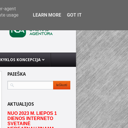
er-agent
rate usage
LEARN MORE
GOT IT
KYKLOS KONCEPCIJA
PAIEŠKA
AKTUALIJOS
NUO 2023 M. LIEPOS 1
DIENOS INTERNETO
SVETAINĖ