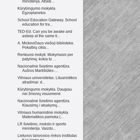
ministerija. Atradi...
Kūrybingumo mokykla.
Egzoplanetos
School Education Gateway. School
education for tra...
TED-Ed. Can you be awake and
asleep at the same ti...
A. Mickevičiaus viešoji biblioteka.
Pokalbių cikla...
Renkuosi mokyti. Mokymasis per
patyrimą: kokia to ...
Nacionalinė švietimo agentūra.
Aušros Martišiūtės-...
Vilniaus universitetas. Lituanistikos
atradimai: d...
Kūrybingumo mokykla. Daugiau
nei žmonių visuomenė
Nacionalinė švietimo agentūra.
Klausimų / atsakymų...
Vilniaus humanistinė mokykla.
Matematikos pamoka (...
LR švietimo, mokslo ir sporto
ministerija. Vaizdo...
Lietuvos laisvosios rinkos institutas
Kas lemia ne...