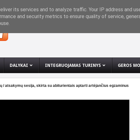
INĘ
liver its services and to analyze traffic. Your IP address and us
rmance and security metrics to ensure quality of service, gene
buse.
DALYKAI
INTEGRUOJAMAS TURINYS
GEROS MO
 / atsakymų sesija, skirta su abiturientais aptarti artėjančius egzaminus