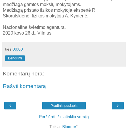
medžiaga gamtos mokslų mokytojams.
Medžiagą pristato fizikos mokytoja ekspertė R.
Skorulskienė; fizikos mokytoja A. Kynienė.
Nacionalinė švietimo agentūra.
2020 kovo 26 d., Vilnius.
ties
09:00
Bendrinti
Komentarų nėra:
Rašyti komentarą
‹
›
Pradinis puslapis
Peržiūrėti žiniatinklio versiją
Teikia „
Blogger
“.