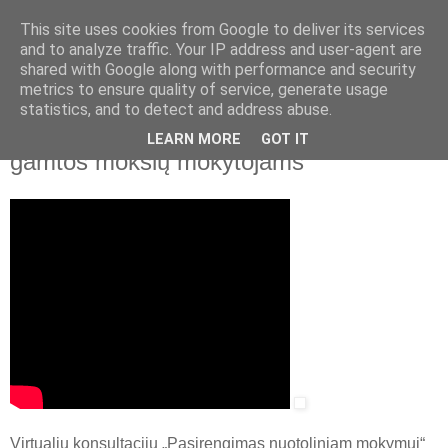
This site uses cookies from Google to deliver its services
and to analyze traffic. Your IP address and user-agent are
shared with Google along with performance and security
▼
metrics to ensure quality of service, generate usage
statistics, and to detect and address abuse.
2020 m. balandžio 1 d., trečiadienis
NŠA nuotolinis mokymas. Medžiaga
LEARN MORE
GOT IT
gamtos mokslų mokytojams
Virtualių konsultacijų „Pasirengimas nuotoliniam mokymui“