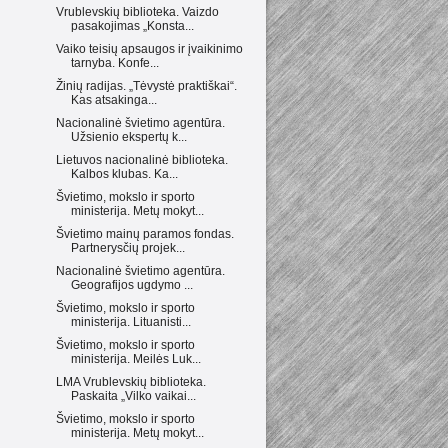
Vrublevskių biblioteka. Vaizdo
pasakojimas „Konsta...
Vaiko teisių apsaugos ir įvaikinimo
tarnyba. Konfe...
Žinių radijas. „Tėvystė praktiškai“.
Kas atsakinga...
Nacionalinė švietimo agentūra.
Užsienio ekspertų k...
Lietuvos nacionalinė biblioteka.
Kalbos klubas. Ka...
Švietimo, mokslo ir sporto
ministerija. Metų mokyt...
Švietimo mainų paramos fondas.
Partnerysčių projek...
Nacionalinė švietimo agentūra.
Geografijos ugdymo ...
Švietimo, mokslo ir sporto
ministerija. Lituanisti...
Švietimo, mokslo ir sporto
ministerija. Meilės Luk...
LMA Vrublevskių biblioteka.
Paskaita „Vilko vaikai...
Švietimo, mokslo ir sporto
ministerija. Metų mokyt...