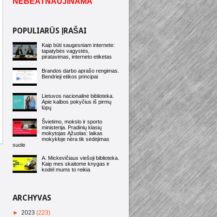
NEBEATNAUJINAMA
POPULIARŪS ĮRAŠAI
Kaip būti saugesniam internete:
tapatybės vagystės,
piratavimas, interneto etiketas
Brandos darbo aprašo rengimas.
Bendrieji etikos principai
Lietuvos nacionalinė biblioteka.
Apie kalbos pokyčius iš pirmų
lūpų
Švietimo, mokslo ir sporto
ministerija. Pradinių klasių
mokytojas Ąžuolas: laikas
mokykloje nėra tik sėdėjimas
suole
A. Mickevičiaus viešoji biblioteka.
Kaip mes skaitome knygas ir
kodėl mums to reikia
ARCHYVAS
►
2023
(223)