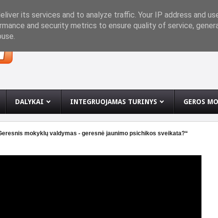
INĘ
liver its services and to analyze traffic. Your IP address and us
rmance and security metrics to ensure quality of service, gene
buse.
DALYKAI
INTEGRUOJAMAS TURINYS
GEROS MO
„Geresnis mokyklų valdymas - geresnė jaunimo psichikos sveikata?“