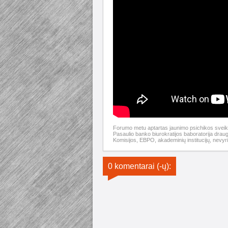
Forumo metu aptartas jaunimo psichikos sveik
Pasaulio banko biurokratijos baboratorija dra
Komisijos, EBPO, akademinių institucijų, nevyr
0 komentarai (-ų):