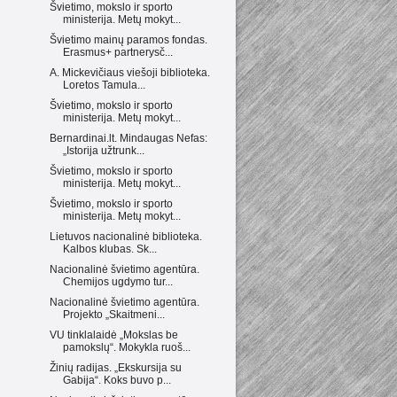
Švietimo, mokslo ir sporto
ministerija. Metų mokyt...
Švietimo mainų paramos fondas.
Erasmus+ partnerysč...
A. Mickevičiaus viešoji biblioteka.
Loretos Tamula...
Švietimo, mokslo ir sporto
ministerija. Metų mokyt...
Bernardinai.lt. Mindaugas Nefas:
„Istorija užtrunk...
Švietimo, mokslo ir sporto
ministerija. Metų mokyt...
Švietimo, mokslo ir sporto
ministerija. Metų mokyt...
Lietuvos nacionalinė biblioteka.
Kalbos klubas. Sk...
Nacionalinė švietimo agentūra.
Chemijos ugdymo tur...
Nacionalinė švietimo agentūra.
Projekto „Skaitmeni...
VU tinklalaidė „Mokslas be
pamokslų“. Mokykla ruoš...
Žinių radijas. „Ekskursija su
Gabija“. Koks buvo p...