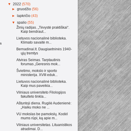
▼
2022
(570)
►
gruodžio
(56)
►
lapkričio
(43)
▼
spalio
(55)
Žinių radijas. „Tėvystė praktiškai“.
Kaip bendraut...
Lietuvos nacionalinė biblioteka.
Klimato savaitė m...
as
Bernadinai.lt. Daugiaetninės 1940-
ųjų tremtys
Atviras Seimas. Tarptautinis
forumas „Geresnis mok...
Švietimo, mokslo ir sporto
ministerija. XVIII eduk...
Lietuvos nacionalinė biblioteka.
Kaip mus paveikia...
Vilniaus universiteto Filologijos
fakulteto tinkla...
Aštuntoji diena. Rugilė Audenienė:
„Haiku moko ne ...
VU mokslas be pamokslų. Kodėl
mums rūpi, ką apie m...
Vilniaus universitetas. Lituanistikos
atradimai. D...