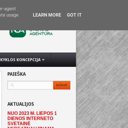
er-agent
rate usage
LEARN MORE
GOT IT
KYKLOS KONCEPCIJA
PAIEŠKA
AKTUALIJOS
NUO 2023 M. LIEPOS 1
DIENOS INTERNETO
SVETAINĖ