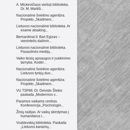
A. Mickevičiaus viešoji biblioteka.
Dr. M. Martiši...
Nacionalinė švietimo agentūra.
Projekto „Skaitmeni...
Lietuvos nacionalinė biblioteka. Ar
esame atsaking...
Bernardinai.lt. Bari Egizas –
vienintelis dailinin...
Lietuvos nacionalinė biblioteka.
Pasaulinės medijų...
Vaiko teisių apsaugos ir įvaikinimo
tarnyba. Kodėl...
Nacionalinė švietimo agentūra.
Lietuvos tyrėjų duo...
Nacionalinė švietimo agentūra.
Projekto „Skaitmeni...
VU TSPMI. Dr. Deivido Šlekio
paskaita „Modernios v...
Paramos vaikams centras.
Konferencija „Psichologin...
Žinių radijas. Ar vaikų skirstymas į
humanitarus i...
Vrublevskių biblioteka. Paskaita
„Lietuvos karaimų...