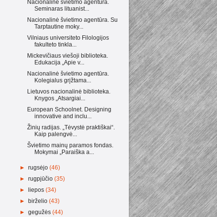
Nacionalinė švietimo agentūra.
Seminaras lituanist...
Nacionalinė švietimo agentūra. Su
Tarptautine moky...
Vilniaus universiteto Filologijos
fakulteto tinkla...
Mickevičiaus viešoji biblioteka.
Edukacija „Apie v...
Nacionalinė švietimo agentūra.
Kolegialus grįžtama...
Lietuvos nacionalinė biblioteka.
Knygos „Atsargiai...
European Schoolnet. Designing
innovative and inclu...
Žinių radijas. „Tėvystė praktiškai“.
Kaip palengvė...
Švietimo mainų paramos fondas.
Mokymai „Paraiška a...
►
rugsėjo
(46)
►
rugpjūčio
(35)
►
liepos
(34)
►
birželio
(43)
►
gegužės
(44)