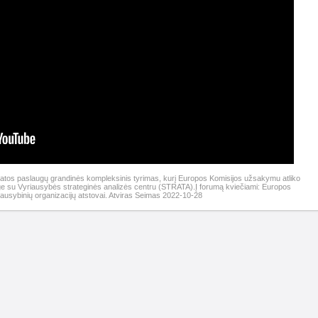
atos paslaugų grandinės kompleksinis tyrimas, kurį Europos Komisijos užsakymu atliko
uge su Vyriausybės strateginės analizės centru (STRATA).Į forumą kviečiami: Europos
iausybinių organizacijų atstovai. Atviras Seimas 2022-10-28