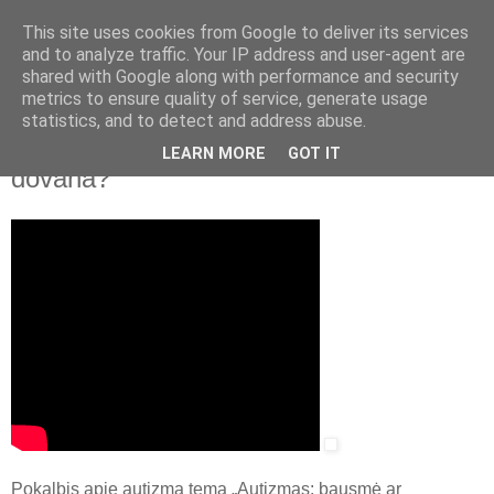
This site uses cookies from Google to deliver its services
and to analyze traffic. Your IP address and user-agent are
shared with Google along with performance and security
▼
metrics to ensure quality of service, generate usage
statistics, and to detect and address abuse.
2022 m. balandžio 8 d., penktadienis
Santaros klinikos. Autizmas: bausmė ar
LEARN MORE
GOT IT
dovana?
Pokalbis apie autizmą tema „Autizmas: bausmė ar