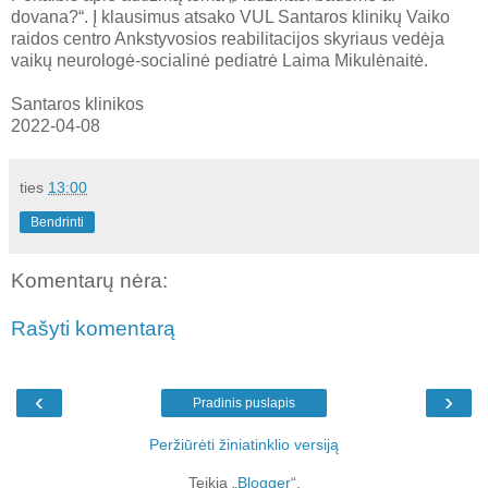
dovana?“. Į klausimus atsako VUL Santaros klinikų Vaiko
raidos centro Ankstyvosios reabilitacijos skyriaus vedėja
vaikų neurologė-socialinė pediatrė Laima Mikulėnaitė.
Santaros klinikos
2022-04-08
ties
13:00
Bendrinti
Komentarų nėra:
Rašyti komentarą
‹
›
Pradinis puslapis
Peržiūrėti žiniatinklio versiją
Teikia „
Blogger
“.