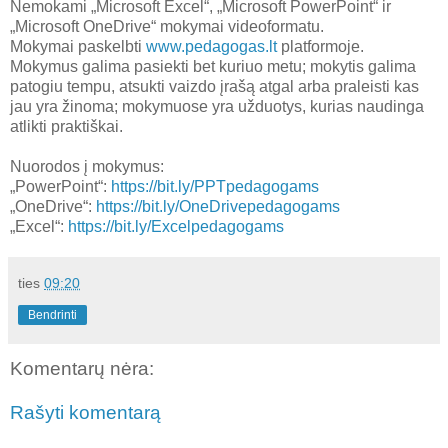
Nemokami „Microsoft Excel“, „Microsoft PowerPoint“ ir
„Microsoft OneDrive“ mokymai videoformatu.
Mokymai paskelbti
www.pedagogas.lt
platformoje.
Mokymus galima pasiekti bet kuriuo metu; mokytis galima
patogiu tempu, atsukti vaizdo įrašą atgal arba praleisti kas
jau yra žinoma; mokymuose yra užduotys, kurias naudinga
atlikti praktiškai.
Nuorodos į mokymus:
„PowerPoint“:
https://bit.ly/PPTpedagogams
„OneDrive“:
https://bit.ly/OneDrivepedagogams
„Excel“:
https://bit.ly/Excelpedagogams
ties
09:20
Bendrinti
Komentarų nėra:
Rašyti komentarą