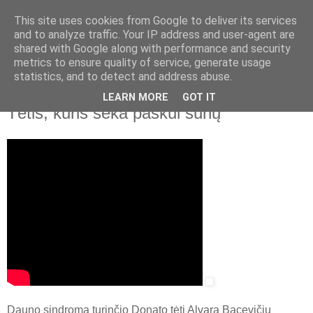
This site uses cookies from Google to deliver its services
and to analyze traffic. Your IP address and user-agent are
shared with Google along with performance and security
▼
metrics to ensure quality of service, generate usage
statistics, and to detect and address abuse.
2022 m. balandžio 22 d., penktadienis
Aštuntoji diena. Ypatingų poreikių vaikai.
LEARN MORE
GOT IT
Tėtis, kuris seka paskui sūnų
Dauno sindromą turinčio Donato tėtį Alvarą Bacevičių