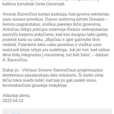
kalbina žurnalistė Ginta Gaivenytė.
Alvaras Bacevičius kartais juokauja, kad gyvena sekdamas
savo sūnaus poreikius. Dauno sindromą turintis Donatas –
šeimos pagrandukas, visiškai pakeitęs tėčio gyvenimą.
Anksčiau dirbęs policijos sistemoje Alvaras nedvejodamas
pasiryžo karjeros pokyčiams, kad kuo daugiau laiko galėtų
praleisti kartu su vaiku. „Mąsčiau ir apie galimybę išvis
nedirbti. Patenkinti tokio vaiko poreikius ir visiškai save
realizuoti kitoje srityje yra sudėtinga. Juk jei nori, kad vaikas
tikrai būtų integruotas į visuomenę, turi būti šalia“,
dalijasi
–
A. Bacevičius.
Dabar jis - Vilniaus Simono Stanevičiaus progimnazijos
direktoriaus pavaduotojas ūkio reikalams. Ši darbo vieta
tėčiui tokia svarbi todėl, kad taip jis gali padėti sūnui,
besimokančiam įprastoje mokykloje.
Aštuntoji diena.
2022-04-22