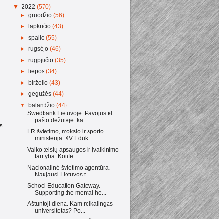
▼
2022
(570)
►
gruodžio
(56)
►
lapkričio
(43)
►
spalio
(55)
►
rugsėjo
(46)
►
rugpjūčio
(35)
►
liepos
(34)
►
birželio
(43)
►
gegužės
(44)
▼
balandžio
(44)
Swedbank Lietuvoje. Pavojus el.
pašto dėžutėje: ka...
as
LR švietimo, mokslo ir sporto
ministerija. XV Eduk...
Vaiko teisių apsaugos ir įvaikinimo
tarnyba. Konfe...
Nacionalinė švietimo agentūra.
Naujausi Lietuvos t...
School Education Gateway.
Supporting the mental he...
Aštuntoji diena. Kam reikalingas
universitetas? Po...