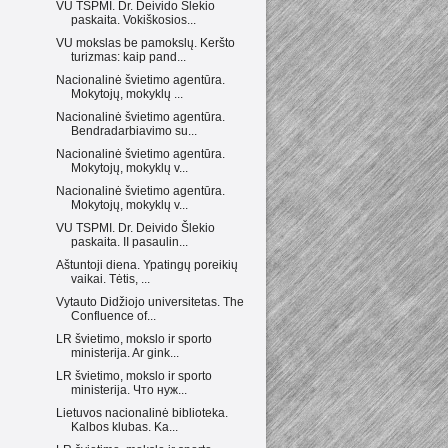
VU TSPMI. Dr. Deivido Šlekio
paskaita. Vokiškosios...
VU mokslas be pamokslų. Keršto
turizmas: kaip pand...
Nacionalinė švietimo agentūra.
Mokytojų, mokyklų ...
Nacionalinė švietimo agentūra.
Bendradarbiavimo su...
Nacionalinė švietimo agentūra.
Mokytojų, mokyklų v...
Nacionalinė švietimo agentūra.
Mokytojų, mokyklų v...
VU TSPMI. Dr. Deivido Šlekio
paskaita. II pasaulin...
Aštuntoji diena. Ypatingų poreikių
vaikai. Tėtis, ...
Vytauto Didžiojo universitetas. The
Confluence of...
LR švietimo, mokslo ir sporto
ministerija. Ar gink...
LR švietimo, mokslo ir sporto
ministerija. Что нуж...
Lietuvos nacionalinė biblioteka.
Kalbos klubas. Ka...