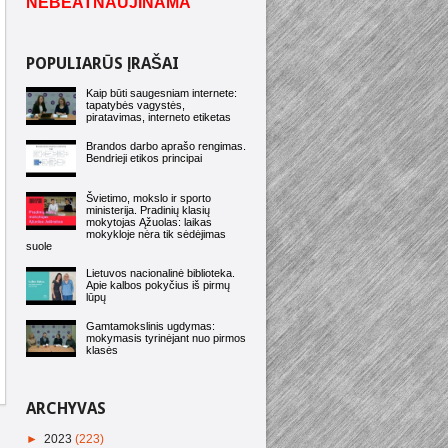
NEBEATNAUJINAMA
POPULIARŪS ĮRAŠAI
Kaip būti saugesniam internete:
tapatybės vagystės,
piratavimas, interneto etiketas
Brandos darbo aprašo rengimas.
Bendrieji etikos principai
Švietimo, mokslo ir sporto
ministerija. Pradinių klasių
mokytojas Ąžuolas: laikas
mokykloje nėra tik sėdėjimas
suole
Lietuvos nacionalinė biblioteka.
Apie kalbos pokyčius iš pirmų
lūpų
Gamtamokslinis ugdymas:
mokymasis tyrinėjant nuo pirmos
klasės
ARCHYVAS
►
2023
(223)