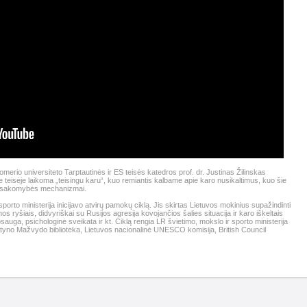
merio universiteto Tarptautinės ir ES teisės katedros prof. dr. Justinas Žilinskas
je teisėje laikoma „teisingu karu“, kuo remiantis kalbame apie karo nusikaltimus, kuo šie
ės atsakomybės mechanizmai.
porto ministerija inicijavo atvirų pamokų ciklą. Jis skirtas Lietuvos mokinius supažindinti
os ryšiais, didvyriškai su Rusijos agresija kovojančios šalies situacija ir karo iškeltais
psauga, psichologinė sveikata ir kt. Ciklą rengia LR švietimo, mokslo ir sporto ministerija
rtyno Mažvydo biblioteka, Lietuvos nacionalinė UNESCO komisija, British Council