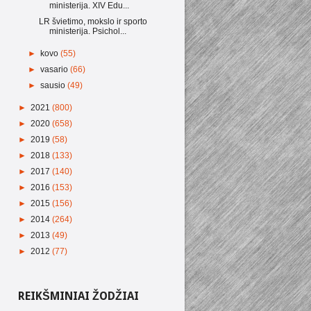
ministerija. XIV Edu...
LR švietimo, mokslo ir sporto
ministerija. Psichol...
►
kovo
(55)
►
vasario
(66)
►
sausio
(49)
►
2021
(800)
►
2020
(658)
►
2019
(58)
►
2018
(133)
►
2017
(140)
►
2016
(153)
►
2015
(156)
►
2014
(264)
►
2013
(49)
►
2012
(77)
REIKŠMINIAI ŽODŽIAI