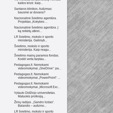
kaitos krizė: kaip...
Santaros klinikos. Autizmas:
bausmė ar dovana?
Nacionalinė švietimo agentūra.
Projektas „Kokybės ...
Nacionalinė švietimo agentūra. Į
ką reikėtų atkrei...
LR švietimo, mokslo ir sporto
ministerija. Galimyb...
Švietimo, mokslo ir sporto
ministerija. Kaip reagu...
Švietimo mainų paramos fondas.
Kodėl verta tarptau...
Pedagogas.lt. Nemokami
videomokymai „OneDrive“: pa...
Pedagogas.lt. Nemokami
videomokymai „PowerPoint“: ...
Pedagogas.lt. Nemokami
videomokymai „Microsoft Exc...
Vytauto Didžiojo universitetas.
Matuokis profesiją...
Žinių radijas. „Gandro lizdas“.
Balandis – autizmo...
LR švietimo, mokslo ir sporto