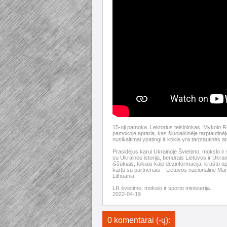
15-oji pamoka. Lektorius teisininkas, Mykolo Ro
pamokoje aptaria, kas šiuolaikinėje tarptautinė
nusikaltimai ypatingi ir kokie yra tarptautin
Prasidėjus karui Ukrainoje Švietimo, mokslo ir s
su Ukrainos istorija, bendrais Lietuvos ir Ukrain
iššūkiais, tokiais kaip dezinformacija, krašto a
kartu su partneriais – Lietuvos nacionalinė Ma
Lithuania.
LR švietimo, mokslo ir sporto ministerija.
2022-04-19
0 komentarai (-ų):