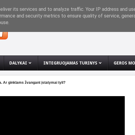
INĘ
liver its services and to analyze traffic. Your IP address and us
rmance and security metrics to ensure quality of service, gene
buse.
DALYKAI
INTEGRUOJAMAS TURINYS
GEROS MO
a. Ar ginklams žvangant įstatymai tyli?