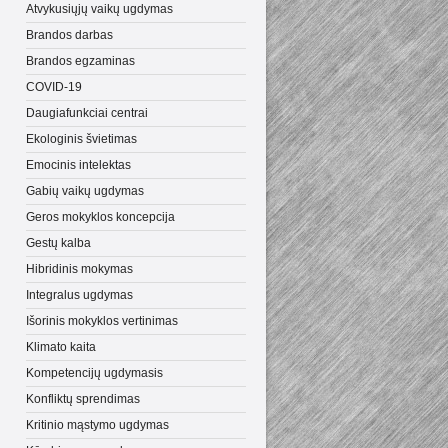
Atvykusiųjų vaikų ugdymas
Brandos darbas
Brandos egzaminas
COVID-19
Daugiafunkciai centrai
Ekologinis švietimas
Emocinis intelektas
Gabių vaikų ugdymas
Geros mokyklos koncepcija
Gestų kalba
Hibridinis mokymas
Integralus ugdymas
Išorinis mokyklos vertinimas
Klimato kaita
Kompetencijų ugdymasis
Konfliktų sprendimas
Kritinio mąstymo ugdymas