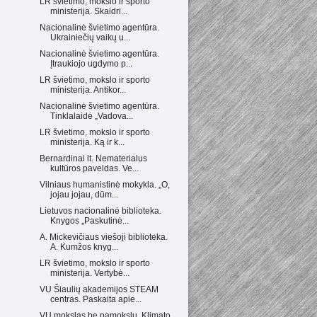
LR švietimo, mokslo ir sporto
ministerija. Skaidri...
Nacionalinė švietimo agentūra.
Ukrainiečių vaikų u...
Nacionalinė švietimo agentūra.
Įtraukiojo ugdymo p...
LR švietimo, mokslo ir sporto
ministerija. Antikor...
Nacionalinė švietimo agentūra.
Tinklalaidė „Vadova...
LR švietimo, mokslo ir sporto
ministerija. Ką ir k...
Bernardinai lt. Nematerialus
kultūros paveldas. Ve...
Vilniaus humanistinė mokykla. „O,
jojau jojau, dūm...
Lietuvos nacionalinė biblioteka.
Knygos „Paskutinė...
A. Mickevičiaus viešoji biblioteka.
A. Kumžos knyg...
LR švietimo, mokslo ir sporto
ministerija. Vertybė...
VU Šiaulių akademijos STEAM
centras. Paskaita apie...
VU mokslas be pamokslų. Klimato