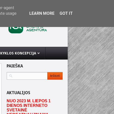
er-agent
rate usage
LEARN MORE
GOT IT
KYKLOS KONCEPCIJA
PAIEŠKA
AKTUALIJOS
NUO 2023 M. LIEPOS 1
DIENOS INTERNETO
SVETAINĖ