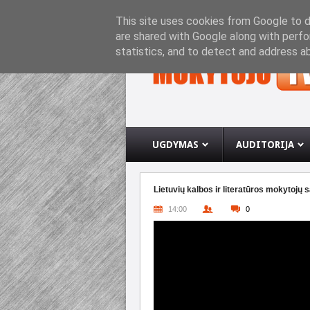
PRADINIS PUSLAPIS
APIE INTERNETO SVETA
This site uses cookies from Google to de
are shared with Google along with perfo
statistics, and to detect and address a
UGDYMAS
AUDITORIJA
Lietuvių kalbos ir literatūros mokytojų
14:00
0