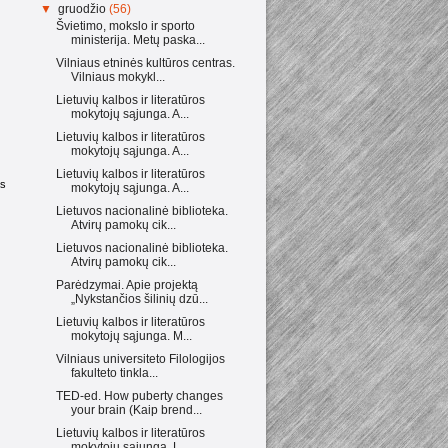
▼
gruodžio
(56)
Švietimo, mokslo ir sporto
ministerija. Metų paska...
Vilniaus etninės kultūros centras.
Vilniaus mokykl...
Lietuvių kalbos ir literatūros
mokytojų sąjunga. A...
Lietuvių kalbos ir literatūros
mokytojų sąjunga. A...
Lietuvių kalbos ir literatūros
as
mokytojų sąjunga. A...
Lietuvos nacionalinė biblioteka.
Atvirų pamokų cik...
Lietuvos nacionalinė biblioteka.
Atvirų pamokų cik...
Parėdzymai. Apie projektą
„Nykstančios šilinių dzū...
Lietuvių kalbos ir literatūros
mokytojų sąjunga. M...
Vilniaus universiteto Filologijos
fakulteto tinkla...
TED-ed. How puberty changes
your brain (Kaip brend...
Lietuvių kalbos ir literatūros
mokytojų sąjunga. L...