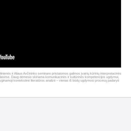
nienės ir Aliaus Avčininko seminare pristatomos galimos įvairių kūrinių interpretacinės
 klasėse. Daug dėmesio skiriama komunikacinės ir kultūrinės kompetencijos ugdymui,
Lyginamoji kontekstinė literatūros analizė – vienas iš būdų ugdymosi procesą padaryti