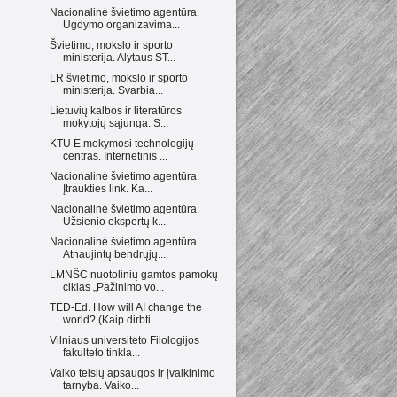
Nacionalinė švietimo agentūra.
Ugdymo organizavima...
Švietimo, mokslo ir sporto
ministerija. Alytaus ST...
LR švietimo, mokslo ir sporto
ministerija. Svarbia...
Lietuvių kalbos ir literatūros
mokytojų sąjunga. S...
KTU E.mokymosi technologijų
centras. Internetinis ...
Nacionalinė švietimo agentūra.
Įtraukties link. Ka...
Nacionalinė švietimo agentūra.
Užsienio ekspertų k...
Nacionalinė švietimo agentūra.
Atnaujintų bendrųjų...
LMNŠC nuotolinių gamtos pamokų
ciklas „Pažinimo vo...
TED-Ed. How will AI change the
world? (Kaip dirbti...
Vilniaus universiteto Filologijos
fakulteto tinkla...
Vaiko teisių apsaugos ir įvaikinimo
tarnyba. Vaiko...