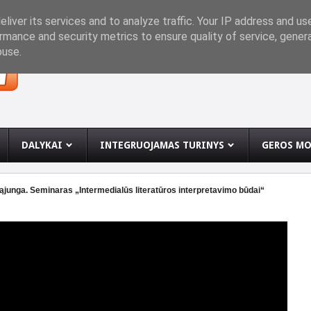
INĘ
liver its services and to analyze traffic. Your IP address and us
rmance and security metrics to ensure quality of service, gene
buse.
DALYKAI
INTEGRUOJAMAS TURINYS
GEROS MO
 sąjunga. Seminaras „Intermedialūs literatūros interpretavimo būdai“