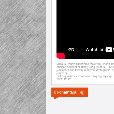
Vilniaus Užupio gimnazijos mokytojų Linos Choli
prieigos derinant skirtingų kodų tekstus 9–12
įvairių kultūros tekstų skaitymo strategijoms. 
įvairesnį.
Lietuvių kalbos ir literatūros mokytojų sąjunga
2022-12-12
0 komentarai (-ų):