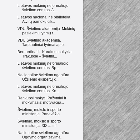
Lietuvos mokinių neformaliojo
švietimo centras. A....
Lietuvos nacionalinė biblioteka.
Atvirų pamokų cik...
VDU Švietimo akademija. Mokinių
pasiekimų tyrimų r...
VDU Švietimo akademija.
Tarptautiniai tyrimai apie...
Bernardinai.lt. Karaimų mokykla
Trakuose – švietim...
Lietuvos mokinių neformaliojo
švietimo centras. Sp...
Nacionalinė švietimo agentūra.
Užsienio ekspertų k...
Lietuvos mokinių neformaliojo
švietimo centras. Ko...
Renkuosi mokyti. Pažymiai ir
mokymasis: motyvacija...
Švietimo, mokslo ir sporto
ministerija. Panevėžio ...
Švietimo, mokslo ir sporto
ministerija. XIX a. inf...
Nacionalinė švietimo agentūra.
Ugdymo organizavima...