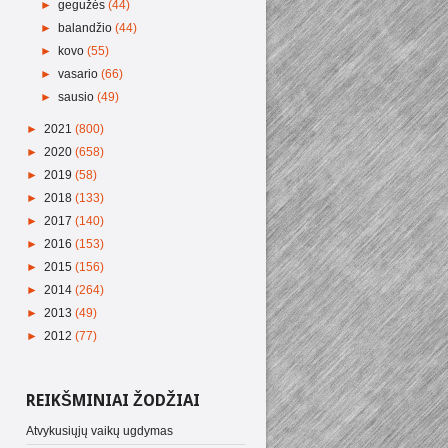
►
gegužės
(44)
►
balandžio
(44)
►
kovo
(55)
►
vasario
(66)
►
sausio
(49)
►
2021
(800)
►
2020
(658)
►
2019
(58)
►
2018
(133)
►
2017
(140)
►
2016
(153)
►
2015
(156)
►
2014
(264)
►
2013
(49)
►
2012
(77)
REIKŠMINIAI ŽODŽIAI
Atvykusiųjų vaikų ugdymas