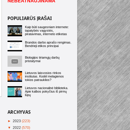
NEBEATNAUJINAMA
POPULIARŪS ĮRAŠAI
Kaip būti saugesniam internete:
tapatybės vagystės,
piratavimas, interneto etiketas
Brandos darbo aprašo rengimas.
Bendrieji etikos principai
Biologijos tiriamųjų darbų
pristatymai
Lietuvos laisvosios rinkos
institutas. Kodėl melagienos
tokios patrauklios?
Lietuvos nacionalinė biblioteka.
Apie kalbos pokyčius iš pirmų
lūpų
ARCHYVAS
►
2023
(223)
▼
2022
(570)