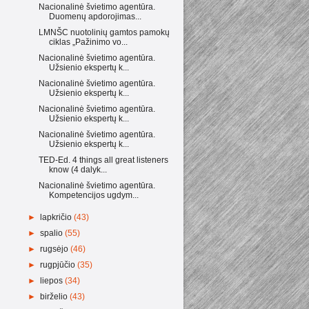
Nacionalinė švietimo agentūra.
Duomenų apdorojimas...
LMNŠC nuotolinių gamtos pamokų
ciklas „Pažinimo vo...
Nacionalinė švietimo agentūra.
Užsienio ekspertų k...
Nacionalinė švietimo agentūra.
Užsienio ekspertų k...
Nacionalinė švietimo agentūra.
Užsienio ekspertų k...
Nacionalinė švietimo agentūra.
Užsienio ekspertų k...
TED-Ed. 4 things all great listeners
know (4 dalyk...
Nacionalinė švietimo agentūra.
Kompetencijos ugdym...
►
lapkričio
(43)
►
spalio
(55)
►
rugsėjo
(46)
►
rugpjūčio
(35)
►
liepos
(34)
►
birželio
(43)