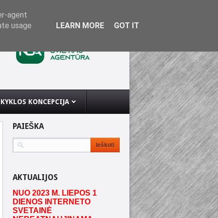
er-agent
rate usage
LEARN MORE
GOT IT
KYKLOS KONCEPCIJA
PAIEŠKA
AKTUALIJOS
NUO 2023 M. LIEPOS 1
DIENOS INTERNETO
SVETAINĖ