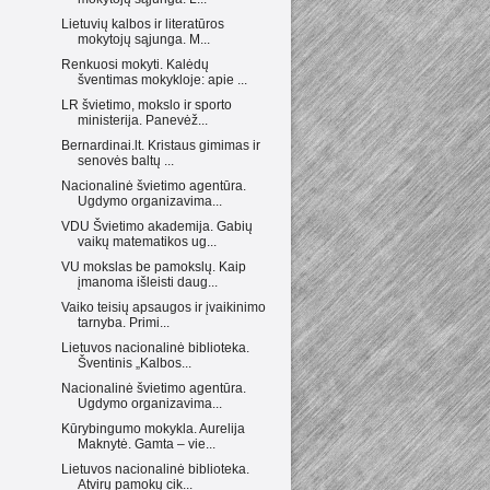
Lietuvių kalbos ir literatūros
mokytojų sąjunga. M...
Renkuosi mokyti. Kalėdų
šventimas mokykloje: apie ...
LR švietimo, mokslo ir sporto
ministerija. Panevėž...
Bernardinai.lt. Kristaus gimimas ir
senovės baltų ...
Nacionalinė švietimo agentūra.
Ugdymo organizavima...
VDU Švietimo akademija. Gabių
vaikų matematikos ug...
VU mokslas be pamokslų. Kaip
įmanoma išleisti daug...
Vaiko teisių apsaugos ir įvaikinimo
tarnyba. Primi...
Lietuvos nacionalinė biblioteka.
Šventinis „Kalbos...
Nacionalinė švietimo agentūra.
Ugdymo organizavima...
Kūrybingumo mokykla. Aurelija
Maknytė. Gamta – vie...
Lietuvos nacionalinė biblioteka.
Atvirų pamokų cik...