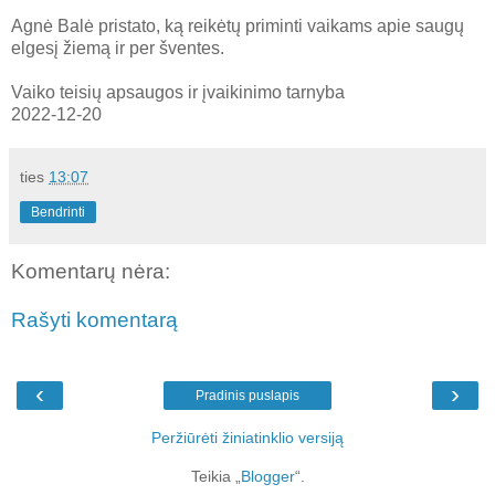
Agnė Balė pristato, ką reikėtų priminti vaikams apie saugų
elgesį žiemą ir per šventes.
Vaiko teisių apsaugos ir įvaikinimo tarnyba
2022-12-20
ties
13:07
Bendrinti
Komentarų nėra:
Rašyti komentarą
‹
›
Pradinis puslapis
Peržiūrėti žiniatinklio versiją
Teikia „
Blogger
“.