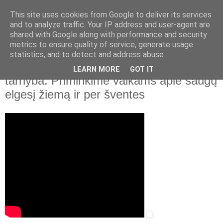
This site uses cookies from Google to deliver its services
and to analyze traffic. Your IP address and user-agent are
shared with Google along with performance and security
▼
metrics to ensure quality of service, generate usage
statistics, and to detect and address abuse.
2022 m. gruodžio 20 d., antradienis
Vaiko teisių apsaugos ir įvaikinimo
LEARN MORE
GOT IT
tarnyba. Priminkime vaikams apie saugų
elgesį žiemą ir per šventes