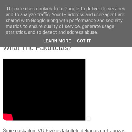
This site uses cookies from Google to deliver its services
and to analyze traffic. Your IP address and user-agent are
shared with Google along with performance and security
▼
metrics to ensure quality of service, generate usage
statistics, and to detect and address abuse.
2021 m. balandžio 26 d., pirmadienis
Vilnius universitetas. What The Fizika?
LEARN MORE
GOT IT
What The Fakultetas?
Šioje paskaitoje VU Fizikos fakulteto dekanas prof. Juozas