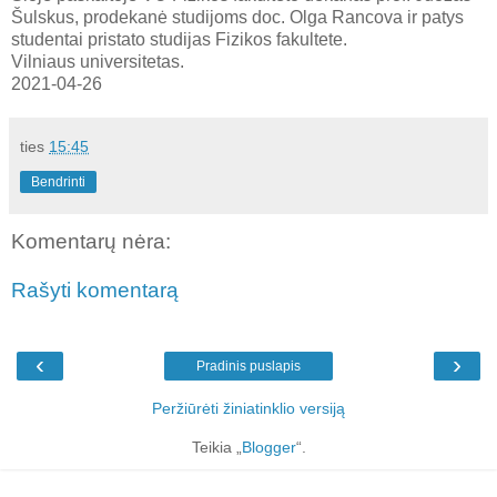
Šulskus, prodekanė studijoms doc. Olga Rancova ir patys
studentai pristato studijas Fizikos fakultete.
Vilniaus universitetas.
2021-04-26
ties
15:45
Bendrinti
Komentarų nėra:
Rašyti komentarą
‹
›
Pradinis puslapis
Peržiūrėti žiniatinklio versiją
Teikia „
Blogger
“.