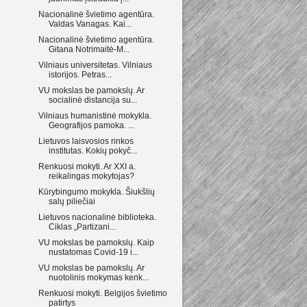
Nacionalinė švietimo agentūra.
Valdas Vanagas. Kai...
Nacionalinė švietimo agentūra.
Gitana Notrimaitė-M...
Vilniaus universitetas. Vilniaus
istorijos. Petras...
VU mokslas be pamokslų. Ar
socialinė distancija su...
Vilniaus humanistinė mokykla.
Geografijos pamoka. ...
Lietuvos laisvosios rinkos
institutas. Kokių pokyč...
Renkuosi mokyti. Ar XXI a.
reikalingas mokytojas?
Kūrybingumo mokykla. Šiukšlių
salų piliečiai
Lietuvos nacionalinė biblioteka.
Ciklas „Partizani...
VU mokslas be pamokslų. Kaip
nustatomas Covid-19 i...
VU mokslas be pamokslų. Ar
nuotolinis mokymas kenk...
Renkuosi mokyti. Belgijos švietimo
patirtys