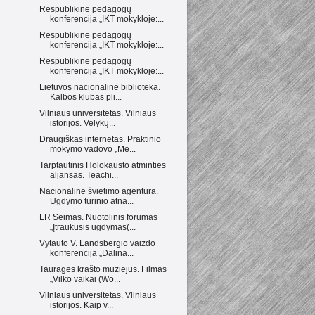
Respublikinė pedagogų
konferencija „IKT mokykloje:...
Respublikinė pedagogų
konferencija „IKT mokykloje:...
Respublikinė pedagogų
konferencija „IKT mokykloje:...
Lietuvos nacionalinė biblioteka.
Kalbos klubas pli...
Vilniaus universitetas. Vilniaus
istorijos. Velykų...
Draugiškas internetas. Praktinio
mokymo vadovo „Me...
Tarptautinis Holokausto atminties
aljansas. Teachi...
Nacionalinė švietimo agentūra.
Ugdymo turinio atna...
LR Seimas. Nuotolinis forumas
„Įtraukusis ugdymas(...
Vytauto V. Landsbergio vaizdo
konferencija „Dalina...
Tauragės krašto muziejus. Filmas
„Vilko vaikai (Wo...
Vilniaus universitetas. Vilniaus
istorijos. Kaip v...