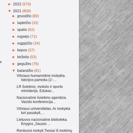
►
2022
(570)
▼
2021
(800)
►
gruodžio
(80)
►
lapkričio
(33)
►
spalio
(62)
►
rugsėjo
(71)
►
rugpjūčio
(34)
►
liepos
(37)
►
birželio
(53)
as
►
gegužės
(76)
▼
balandžio
(81)
Vilniaus humanistinė mokykla.
Istorijos pamoka (2–...
LR švietimo, mokslo ir sporto
ministerija. Edukac...
Nacionalinė švietimo agentūra.
Vaizdo konferencija...
Vilniaus universitetas. Ar mokykla
turi pasakyti, ...
Lietuvos nacionalinė biblioteka.
Knygos „Sausio ...
Renkuosi mokyti.Tiesiai iš mokinių