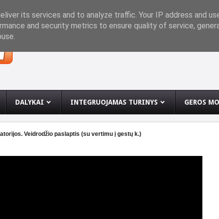
INĘ
liver its services and to analyze traffic. Your IP address and us
rmance and security metrics to ensure quality of service, gene
buse.
DALYKAI
INTEGRUOJAMAS TURINYS
GEROS MO
orijos. Veidrodžio paslaptis (su vertimu į gestų k.)