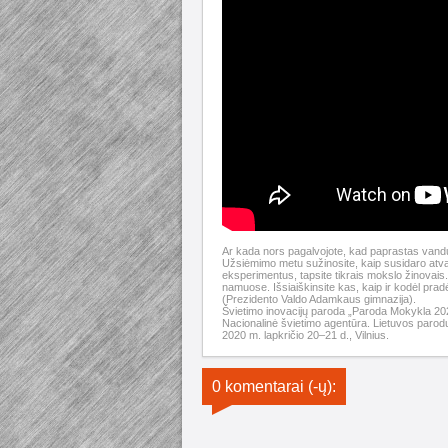
Ar kada nors pagalvojote, kad paprastas vanduo,
Užsiėmimo metu sužinosite, kaip susidaro atvai
eksperimentus, tapsite tikrais mokslo žinovais.
namuose. Išsiaiškinsite kas, kaip ir kodėl pra
(Prezidento Valdo Adamkaus gimnazija).
Švietimo inovacijų paroda „Paroda Mokykla 20
Nacionalinė švietimo agentūra. Lietuvos parodų
2020 m. lapkričio 20–21 d., Vilnius.
0 komentarai (-ų):