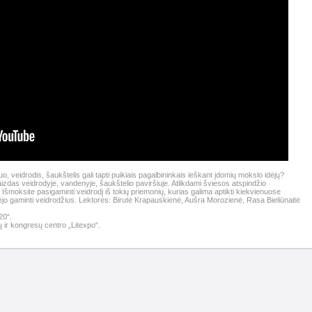
 veidrodis, šaukštelis gali tapti puikiais pagalbininkais ieškant įdomių mokslo idėjų?
zdas veidrodyje, vandenyje, šaukštelio paviršiuje. Atlikdami šviesos atspindžio
 Išmoksite pasigaminti veidrodį iš tokių priemonių, kurias galima aptikti kiekvienuose
dėjo gaminti veidrodžius. Lektorės: Birutė Krapauskienė, Aušra Morozienė, Rasa Bieliūnaitė
20“.
 ir kongresų centro „Litexpo“.