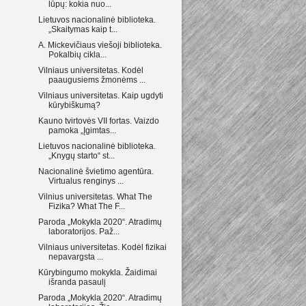
lūpų: kokia nuo...
Lietuvos nacionalinė biblioteka.
„Skaitymas kaip t...
A. Mickevičiaus viešoji biblioteka.
Pokalbių cikla...
Vilniaus universitetas. Kodėl
paaugusiems žmonėms ...
Vilniaus universitetas. Kaip ugdyti
kūrybiškumą?
Kauno tvirtovės VII fortas. Vaizdo
pamoka „Įgimtas...
Lietuvos nacionalinė biblioteka.
„Knygų starto“ st...
Nacionalinė švietimo agentūra.
Virtualus renginys ...
Vilnius universitetas. What The
Fizika? What The F...
Paroda „Mokykla 2020“. Atradimų
laboratorijos. Paž...
Vilniaus universitetas. Kodėl fizikai
nepavargsta ...
Kūrybingumo mokykla. Žaidimai
išranda pasaulį
Paroda „Mokykla 2020“. Atradimų