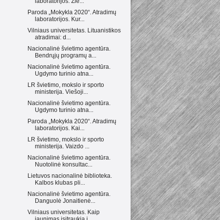
laboratorijos. Žie...
Paroda „Mokykla 2020“. Atradimų
laboratorijos. Kur...
Vilniaus universitetas. Lituanistikos
atradimai: d...
Nacionalinė švietimo agentūra.
Bendrųjų programų a...
Nacionalinė švietimo agentūra.
Ugdymo turinio atna...
LR švietimo, mokslo ir sporto
ministerija. Viešoji...
Nacionalinė švietimo agentūra.
Ugdymo turinio atna...
Paroda „Mokykla 2020“. Atradimų
laboratorijos. Kai...
LR švietimo, mokslo ir sporto
ministerija. Vaizdo ...
Nacionalinė švietimo agentūra.
Nuotolinė konsultac...
Lietuvos nacionalinė biblioteka.
Kalbos klubas pli...
Nacionalinė švietimo agentūra.
Danguolė Jonaitienė...
Vilniaus universitetas. Kaip
jaunimas įsitraukia į...