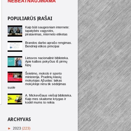
NEBEATNAUJINAMA
POPULIARŪS ĮRAŠAI
Kaip būti saugesniam internete:
tapatybės vagystės,
piratavimas, interneto etiketas
Brandos darbo aprašo rengimas.
Bendrieji etikos principai
Lietuvos nacionalinė biblioteka.
Apie kalbos pokyčius iš pirmų
lūpų
Švietimo, mokslo ir sporto
ministerija. Pradinių klasių
mokytojas Ąžuolas: laikas
mokykloje nėra tik sėdėjimas
suole
A. Mickevičiaus viešoji biblioteka.
Kaip mes skaitome knygas ir
kodėl mums to reikia
ARCHYVAS
►
2023
(223)