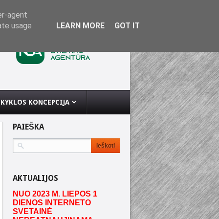
er-agent
rate usage
LEARN MORE
GOT IT
KYKLOS KONCEPCIJA
PAIEŠKA
AKTUALIJOS
NUO 2023 M. LIEPOS 1
DIENOS INTERNETO
SVETAINĖ