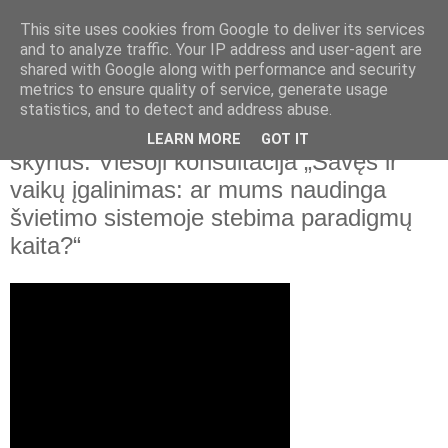
This site uses cookies from Google to deliver its services
and to analyze traffic. Your IP address and user-agent are
shared with Google along with performance and security
▼
metrics to ensure quality of service, generate usage
statistics, and to detect and address abuse.
2021 m. gruodžio 10 d., penktadienis
Sutrikusios raidos vaikų konsultavimo
LEARN MORE
GOT IT
skyrius. Viešoji konsultacija „Savęs ir
vaikų įgalinimas: ar mums naudinga
švietimo sistemoje stebima paradigmų
kaita?“