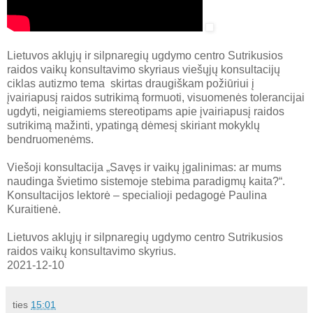
Lietuvos aklųjų ir silpnaregių ugdymo centro Sutrikusios
raidos vaikų konsultavimo skyriaus viešųjų konsultacijų
ciklas autizmo tema skirtas draugiškam požiūriui į
įvairiapusį raidos sutrikimą formuoti, visuomenės tolerancijai
ugdyti, neigiamiems stereotipams apie įvairiapusį raidos
sutrikimą mažinti, ypatingą dėmesį skiriant mokyklų
bendruomenėms.
Viešoji konsultacija „Savęs ir vaikų įgalinimas: ar mums
naudinga švietimo sistemoje stebima paradigmų kaita?“.
Konsultacijos lektorė – specialioji pedagogė Paulina
Kuraitienė.
Lietuvos aklųjų ir silpnaregių ugdymo centro Sutrikusios
raidos vaikų konsultavimo skyrius.
2021-12-10
ties
15:01