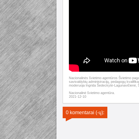
Nacionalinės švietimo agentūros Švietimo paga
savivaldybių administracijų, pedagogų kvalifika
moderuoja Ingrida Šedeckytė-Lagunavičienė, Š
Nacionalinė švietimo agentūra.
2021-12-10
0 komentarai (-ų):