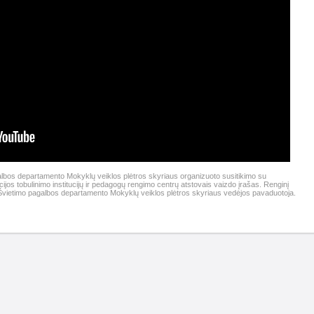
lbos departamento Mokyklų veiklos plėtros skyriaus organizuoto susitikimo su
cijos tobulinimo institucijų ir pedagogų rengimo centrų atstovais vaizdo įrašas. Renginį
vietimo pagalbos departamento Mokyklų veiklos plėtros skyriaus vedėjos pavaduotoja.