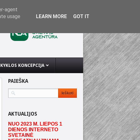
er-agent
rate usage
LEARN MORE
GOT IT
KYKLOS KONCEPCIJA
PAIEŠKA
AKTUALIJOS
NUO 2023 M. LIEPOS 1
DIENOS INTERNETO
SVETAINĖ