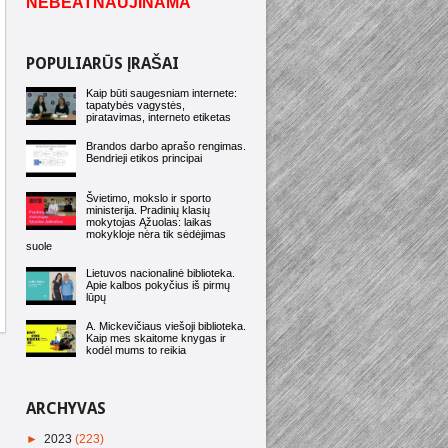
NEBEATNAUJINAMA
POPULIARŪS ĮRAŠAI
Kaip būti saugesniam internete:
tapatybės vagystės,
piratavimas, interneto etiketas
Brandos darbo aprašo rengimas.
Bendrieji etikos principai
Švietimo, mokslo ir sporto
ministerija. Pradinių klasių
mokytojas Ąžuolas: laikas
mokykloje nėra tik sėdėjimas
suole
Lietuvos nacionalinė biblioteka.
Apie kalbos pokyčius iš pirmų
lūpų
A. Mickevičiaus viešoji biblioteka.
Kaip mes skaitome knygas ir
kodėl mums to reikia
ARCHYVAS
►
2023
(223)