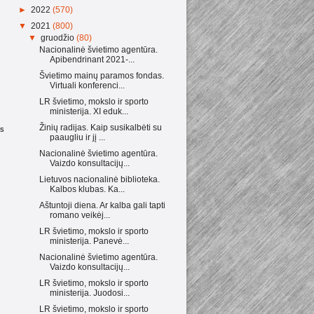
►
2022
(570)
▼
2021
(800)
▼
gruodžio
(80)
Nacionalinė švietimo agentūra.
Apibendrinant 2021-...
Švietimo mainų paramos fondas.
Virtuali konferenci...
LR švietimo, mokslo ir sporto
ministerija. XI eduk...
Žinių radijas. Kaip susikalbėti su
as
paaugliu ir jį ...
Nacionalinė švietimo agentūra.
Vaizdo konsultacijų...
Lietuvos nacionalinė biblioteka.
Kalbos klubas. Ka...
Aštuntoji diena. Ar kalba gali tapti
romano veikėj...
LR švietimo, mokslo ir sporto
ministerija. Panevė...
Nacionalinė švietimo agentūra.
Vaizdo konsultacijų...
LR švietimo, mokslo ir sporto
ministerija. Juodosi...
LR švietimo, mokslo ir sporto