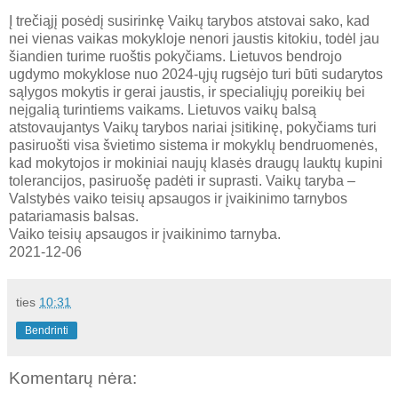
Į trečiąjį posėdį susirinkę Vaikų tarybos atstovai sako, kad
nei vienas vaikas mokykloje nenori jaustis kitokiu, todėl jau
šiandien turime ruoštis pokyčiams. Lietuvos bendrojo
ugdymo mokyklose nuo 2024-ųjų rugsėjo turi būti sudarytos
sąlygos mokytis ir gerai jaustis, ir specialiųjų poreikių bei
neįgalią turintiems vaikams. Lietuvos vaikų balsą
atstovaujantys Vaikų tarybos nariai įsitikinę, pokyčiams turi
pasiruošti visa švietimo sistema ir mokyklų bendruomenės,
kad mokytojos ir mokiniai naujų klasės draugų lauktų kupini
tolerancijos, pasiruošę padėti ir suprasti. Vaikų taryba –
Valstybės vaiko teisių apsaugos ir įvaikinimo tarnybos
patariamasis balsas.
Vaiko teisių apsaugos ir įvaikinimo tarnyba.
2021-12-06
ties
10:31
Bendrinti
Komentarų nėra: