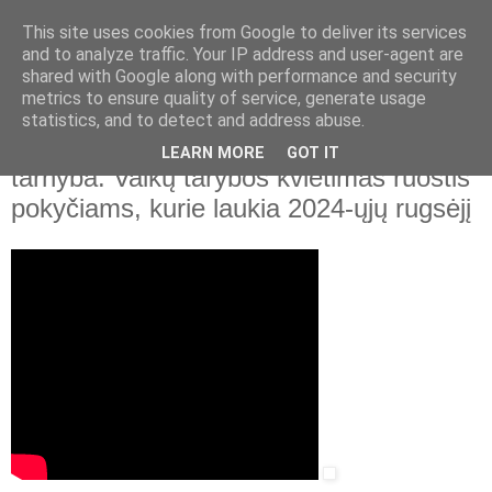
This site uses cookies from Google to deliver its services
and to analyze traffic. Your IP address and user-agent are
shared with Google along with performance and security
▼
metrics to ensure quality of service, generate usage
statistics, and to detect and address abuse.
2021 m. gruodžio 6 d., pirmadienis
Vaiko teisių apsaugos ir įvaikinimo
LEARN MORE
GOT IT
tarnyba. Vaikų tarybos kvietimas ruoštis
pokyčiams, kurie laukia 2024-ųjų rugsėjį