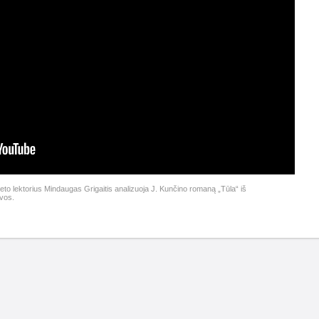
teto lektorius Mindaugas Grigaitis analizuoja J. Kunčino romaną „Tūla“ iš
yvos.