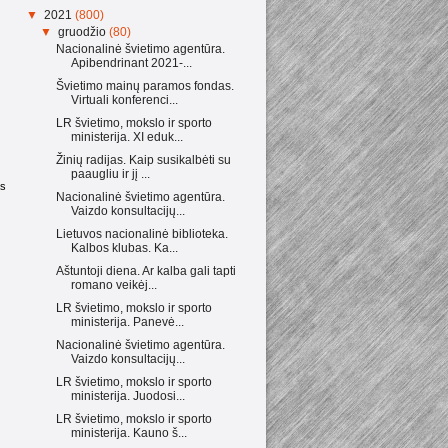
▼
2021
(800)
▼
gruodžio
(80)
Nacionalinė švietimo agentūra.
Apibendrinant 2021-...
Švietimo mainų paramos fondas.
Virtuali konferenci...
LR švietimo, mokslo ir sporto
ministerija. XI eduk...
Žinių radijas. Kaip susikalbėti su
paaugliu ir jį ...
as
Nacionalinė švietimo agentūra.
Vaizdo konsultacijų...
Lietuvos nacionalinė biblioteka.
Kalbos klubas. Ka...
Aštuntoji diena. Ar kalba gali tapti
romano veikėj...
LR švietimo, mokslo ir sporto
ministerija. Panevė...
Nacionalinė švietimo agentūra.
Vaizdo konsultacijų...
LR švietimo, mokslo ir sporto
ministerija. Juodosi...
LR švietimo, mokslo ir sporto
ministerija. Kauno š...