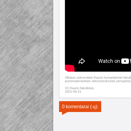
Vilniaus universiteto Kauno humanitarinio fakul
postmodernistinės dekonstrukcinės perspekt
VU Kauno fakultetas.
2021-09-21
0 komentarai (-ų):