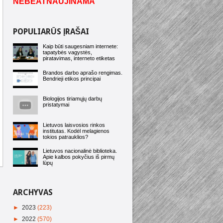
NEBEATNAUJINAMA
POPULIARŪS ĮRAŠAI
Kaip būti saugesniam internete:
tapatybės vagystės,
piratavimas, interneto etiketas
Brandos darbo aprašo rengimas.
Bendrieji etikos principai
Biologijos tiriamųjų darbų
pristatymai
Lietuvos laisvosios rinkos
institutas. Kodėl melagienos
tokios patrauklios?
Lietuvos nacionalinė biblioteka.
Apie kalbos pokyčius iš pirmų
lūpų
ARCHYVAS
►
2023
(223)
►
2022
(570)