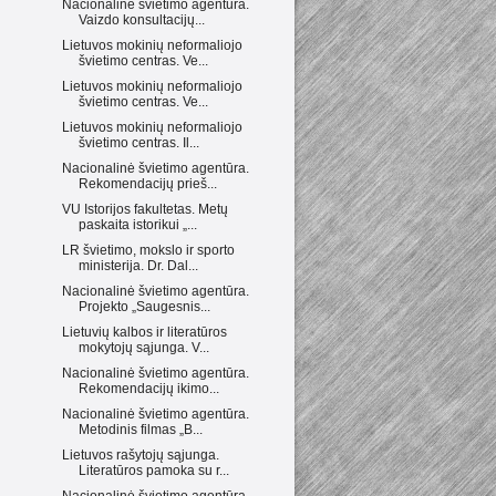
Nacionalinė švietimo agentūra.
Vaizdo konsultacijų...
Lietuvos mokinių neformaliojo
švietimo centras. Ve...
Lietuvos mokinių neformaliojo
švietimo centras. Ve...
Lietuvos mokinių neformaliojo
švietimo centras. Il...
Nacionalinė švietimo agentūra.
Rekomendacijų prieš...
VU Istorijos fakultetas. Metų
paskaita istorikui „...
LR švietimo, mokslo ir sporto
ministerija. Dr. Dal...
Nacionalinė švietimo agentūra.
Projekto „Saugesnis...
Lietuvių kalbos ir literatūros
mokytojų sąjunga. V...
Nacionalinė švietimo agentūra.
Rekomendacijų ikimo...
Nacionalinė švietimo agentūra.
Metodinis filmas „B...
Lietuvos rašytojų sąjunga.
Literatūros pamoka su r...
Nacionalinė švietimo agentūra.