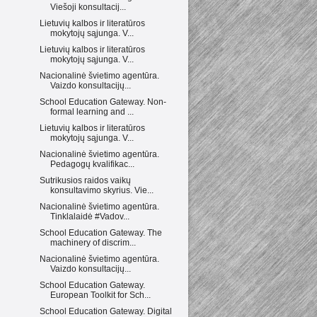
Viešoji konsultacij...
Lietuvių kalbos ir literatūros
mokytojų sąjunga. V...
Lietuvių kalbos ir literatūros
mokytojų sąjunga. V...
Nacionalinė švietimo agentūra.
Vaizdo konsultacijų...
School Education Gateway. Non-
formal learning and ...
Lietuvių kalbos ir literatūros
mokytojų sąjunga. V...
Nacionalinė švietimo agentūra.
Pedagogų kvalifikac...
Sutrikusios raidos vaikų
konsultavimo skyrius. Vie...
Nacionalinė švietimo agentūra.
Tinklalaidė #Vadov...
School Education Gateway. The
machinery of discrim...
Nacionalinė švietimo agentūra.
Vaizdo konsultacijų...
School Education Gateway.
European Toolkit for Sch...
School Education Gateway. Digital