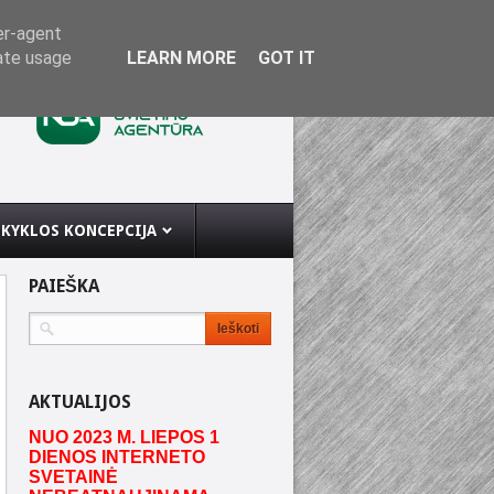
er-agent
rate usage
LEARN MORE
GOT IT
KYKLOS KONCEPCIJA
PAIEŠKA
AKTUALIJOS
NUO 2023 M. LIEPOS 1
DIENOS INTERNETO
SVETAINĖ