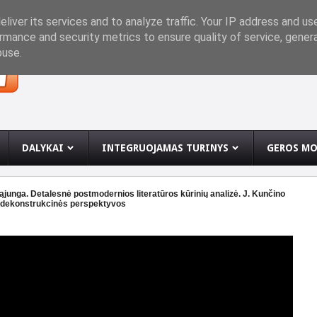
INĘ
liver its services and to analyze traffic. Your IP address and us
rmance and security metrics to ensure quality of service, gene
buse.
DALYKAI
INTEGRUOJAMAS TURINYS
GEROS MO
sąjunga. Detalesnė postmodernios literatūros kūrinių analizė. J. Kunčino
s dekonstrukcinės perspektyvos