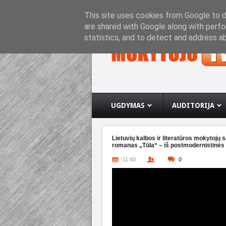
PRADINIS PUSLAPIS
APIE INTERNETO SVETA
This site uses cookies from Google to de
are shared with Google along with perfo
statistics, and to detect and address a
UGDYMAS
AUDITORIJA
Lietuvių kalbos ir literatūros mokytojų 
romanas „Tūla“ – iš postmodernistinė
11:40
0