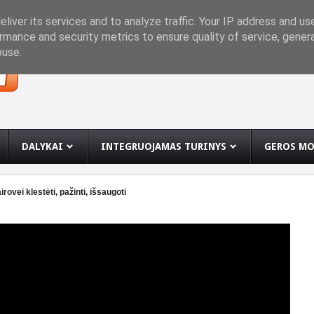
INĘ
liver its services and to analyze traffic. Your IP address and us
rmance and security metrics to ensure quality of service, gene
buse.
DALYKAI
INTEGRUOJAMAS TURINYS
GEROS MO
ovei klestėti, pažinti, išsaugoti