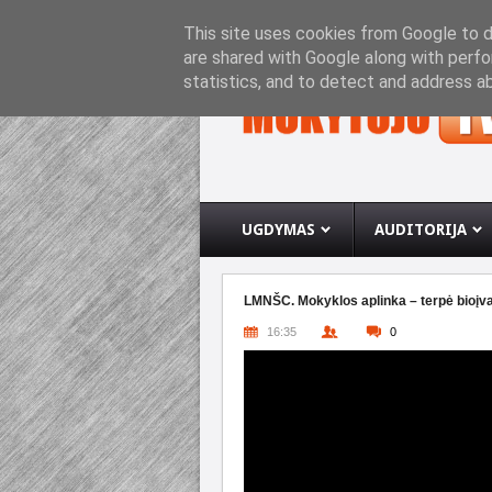
PRADINIS PUSLAPIS
APIE INTERNETO SVETA
This site uses cookies from Google to de
are shared with Google along with perfo
statistics, and to detect and address a
UGDYMAS
AUDITORIJA
LMNŠC. Mokyklos aplinka – terpė bioįvair
16:35
0