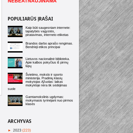
NEBEATNAUJINAMA
POPULIARŪS ĮRAŠAI
Kaip būti saugesniam internete:
tapatybės vagystės,
piratavimas, interneto etiketas
Brandos darbo aprašo rengimas.
Bendrieji etikos principai
Lietuvos nacionalinė biblioteka.
Apie kalbos pokyčius iš pirmų
lūpų
Švietimo, mokslo ir sporto
ministerija. Pradinių klasių
mokytojas Ąžuolas: laikas
mokykloje nėra tik sėdėjimas
suole
Gamtamokslinis ugdymas:
mokymasis tyrinėjant nuo pirmos
klasės
ARCHYVAS
►
2023
(223)