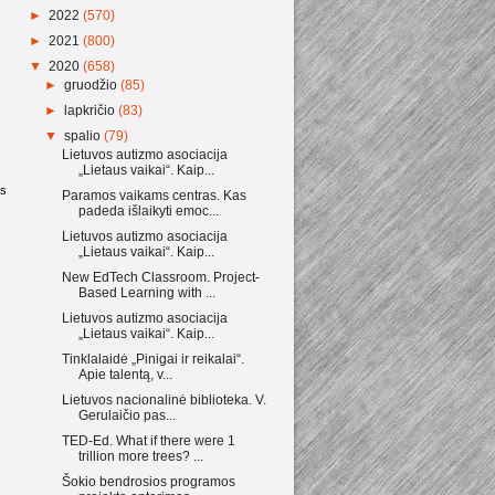
►
2022
(570)
►
2021
(800)
▼
2020
(658)
►
gruodžio
(85)
►
lapkričio
(83)
▼
spalio
(79)
Lietuvos autizmo asociacija
„Lietaus vaikai“. Kaip...
as
Paramos vaikams centras. Kas
padeda išlaikyti emoc...
Lietuvos autizmo asociacija
„Lietaus vaikai“. Kaip...
New EdTech Classroom. Project-
Based Learning with ...
Lietuvos autizmo asociacija
„Lietaus vaikai“. Kaip...
Tinklalaidė „Pinigai ir reikalai“.
Apie talentą, v...
Lietuvos nacionalinė biblioteka. V.
Gerulaičio pas...
TED-Ed. What if there were 1
trillion more trees? ...
Šokio bendrosios programos