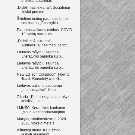
projekto aptarimas
„Dideli maži ekranai“. Socialiniai
tinklai persme...
Švietimo mainų paramos fondo
seminaras „Iš mokyklo...
Paramos vaikams centras. COVID-
19: vaikų savijauta...
„Dideli maži ekranai“.
Audiovizualinės medijos for...
Lietuvos rašytojų sąjunga.
Literatūros pamoka su p...
Lietuvos rašytojų sąjunga.
Literatūros pamoka su p...
New EdTech Classroom. How to
Teach Remotely with G...
Lietuvos autizmo asociacija
„Lietaus vaikai“. Kaip...
Z karta: „Priimti negalima prašyti
keistis“, – kur...
LMNŠC. Keramikos konkurso
„Molinukas“ apdovanojimo...
Mokyklų skaitmenizacija 2020–
2021 mokslo metais
Aštuntoji diena. Kaip žmogui
ieškoti prasmės?