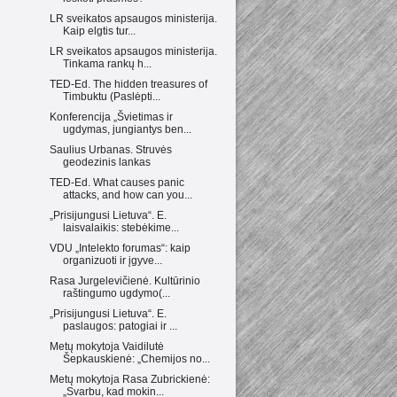
LR sveikatos apsaugos ministerija.
Kaip elgtis tur...
LR sveikatos apsaugos ministerija.
Tinkama rankų h...
TED-Ed. The hidden treasures of
Timbuktu (Paslėpti...
Konferencija „Švietimas ir
ugdymas, jungiantys ben...
Saulius Urbanas. Struvės
geodezinis lankas
TED-Ed. What causes panic
attacks, and how can you...
„Prisijungusi Lietuva“. E.
laisvalaikis: stebėkime...
VDU „Intelekto forumas“: kaip
organizuoti ir įgyve...
Rasa Jurgelevičienė. Kultūrinio
raštingumo ugdymo(...
„Prisijungusi Lietuva“. E.
paslaugos: patogiai ir ...
Metų mokytoja Vaidilutė
Šepkauskienė: „Chemijos no...
Metų mokytoja Rasa Zubrickienė:
„Svarbu, kad mokin...