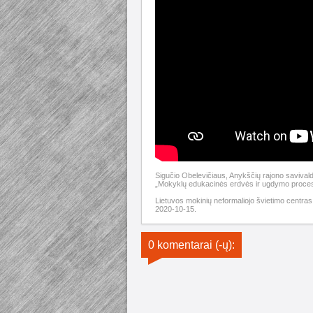
Sigučio Obelevičiaus, Anykščių rajono savival
„Mokyklų edukacinės erdvės ir ugdymo proce
Lietuvos mokinių neformaliojo švietimo centra
2020-10-15.
0 komentarai (-ų):