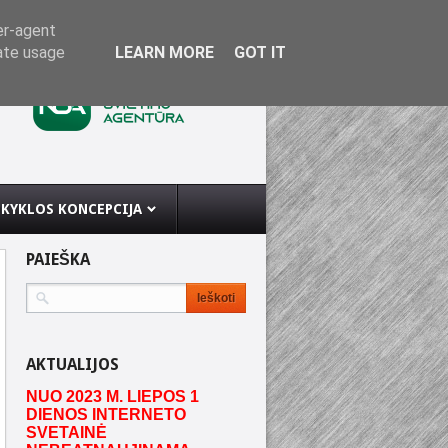
er-agent
rate usage
LEARN MORE
GOT IT
KYKLOS KONCEPCIJA
PAIEŠKA
AKTUALIJOS
NUO 2023 M. LIEPOS 1
DIENOS INTERNETO
SVETAINĖ