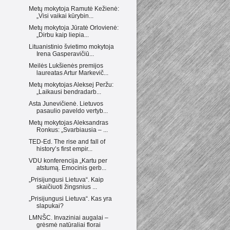
Metų mokytoja Ramutė Kežienė:
„Visi vaikai kūrybin...
Metų mokytoja Jūratė Orlovienė:
„Dirbu kaip liepia...
Lituanistinio švietimo mokytoja
Irena Gasperavičiū...
Meilės Lukšienės premijos
laureatas Artur Markevič...
Metų mokytojas Aleksej Peržu:
„Laikausi bendradarb...
Asta Junevičienė. Lietuvos
pasaulio paveldo vertyb...
Metų mokytojas Aleksandras
Ronkus: „Svarbiausia – ...
TED-Ed. The rise and fall of
history’s first empir...
VDU konferencija „Kartu per
atstumą. Emocinis gerb...
„Prisijungusi Lietuva“. Kaip
skaičiuoti žingsnius ...
„Prisijungusi Lietuva“. Kas yra
slapukai?
LMNŠC. Invaziniai augalai –
grėsmė natūraliai florai