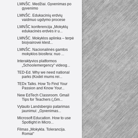
LMNŠC. Medžiai. Gyvenimas po
gyvenimo
LMNŠC. Edukacinių erdvių
vaidmuo ugdymo procese
LMNŠC konferencija „Mokyklų
edukacinės erdvės ir u...
LMNŠC. Mokyklos aplinka – terpė
bioįvairovei klest...
LMNŠC. Nacionalinės gamtos
mokyklos biosfera: nuo ...
Interaktyvios platformos
„Schoolemergency“ videog...
TED-Ed. Why we need national
parks (Kodėl mums rei...
TEDx Talks. How To Find Your
Passion and Know Your...
New EdTech Classroom. Gmail
Tips for Teachers („Gm...
Vytauto Landsbergio patarimas
jaunimui: „Gyvenimas...
Microsoft Education. How to use
Spotlight in Micro...
Filmas „Mokykla. Tolerancija.
Romai“