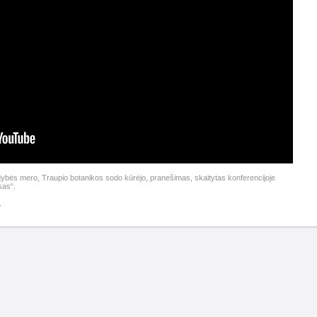
dybės mero, Traupio botanikos sodo kūrėjo, pranešimas, skaitytas konferencijoje
sas“.
s.