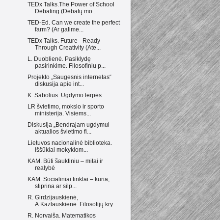
TEDx Talks.The Power of School
Debating (Debatų mo...
TED-Ed. Can we create the perfect
farm? (Ar galime...
TEDx Talks. Future - Ready
Through Creativity (Ate...
L. Duoblienė. Pasiklydę
pasirinkime. Filosofinių p...
Projekto „Saugesnis internetas“
diskusija apie int...
K. Sabolius. Ugdymo terpės
LR švietimo, mokslo ir sporto
ministerija. Visiems...
Diskusija „Bendrajam ugdymui
aktualios švietimo fi...
Lietuvos nacionalinė biblioteka.
Iššūkiai mokyklom...
KAM. Būti šauktiniu – mitai ir
realybė
KAM. Socialiniai tinklai – kuria,
stiprina ar silp...
R. Girdzijauskienė,
A.Kazlauskienė. Filosofijų kry...
R. Norvaiša. Matematikos