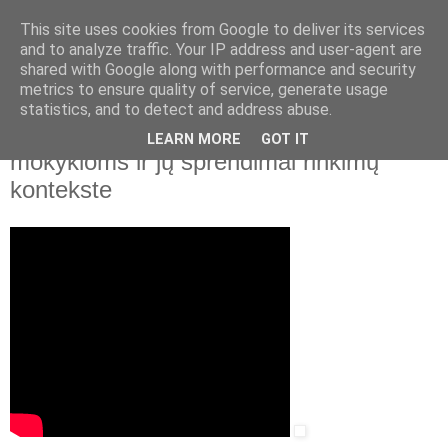
This site uses cookies from Google to deliver its services
and to analyze traffic. Your IP address and user-agent are
shared with Google along with performance and security
▼
metrics to ensure quality of service, generate usage
statistics, and to detect and address abuse.
2020 m. spalio 8 d., ketvirtadienis
Lietuvos nacionalinė biblioteka. Iššūkiai
LEARN MORE
GOT IT
mokykloms ir jų sprendimai rinkimų
kontekste