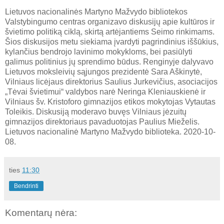
Lietuvos nacionalinės Martyno Mažvydo bibliotekos
Valstybingumo centras organizavo diskusijų apie kultūros ir
švietimo politiką ciklą, skirtą artėjantiems Seimo rinkimams.
Šios diskusijos metu siekiama įvardyti pagrindinius iššūkius,
kylančius bendrojo lavinimo mokykloms, bei pasiūlyti
galimus politinius jų sprendimo būdus. Renginyje dalyvavo
Lietuvos moksleivių sąjungos prezidentė Sara Aškinytė,
Vilniaus licėjaus direktorius Saulius Jurkevičius, asociacijos
„Tėvai švietimui“ valdybos narė Neringa Kleniauskienė ir
Vilniaus šv. Kristoforo gimnazijos etikos mokytojas Vytautas
Toleikis. Diskusiją moderavo buvęs Vilniaus jėzuitų
gimnazijos direktoriaus pavaduotojas Paulius Mieželis.
Lietuvos nacionalinė Martyno Mažvydo biblioteka. 2020-10-
08.
ties
11:30
Bendrinti
Komentarų nėra: