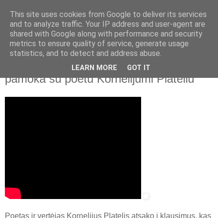
This site uses cookies from Google to deliver its services
and to analyze traffic. Your IP address and user-agent are
shared with Google along with performance and security
▼
metrics to ensure quality of service, generate usage
statistics, and to detect and address abuse.
2020 m. spalio 28 d., trečiadienis
Lietuvos rašytojų sąjunga. Literatūros
LEARN MORE
GOT IT
pamoka su poetu Kornelijumi Plateliu
Poetas ir vertėjas Kornelijus Platelis atsako į klausimus, kas