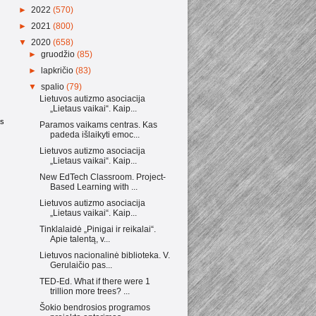
►
2022
(570)
►
2021
(800)
▼
2020
(658)
►
gruodžio
(85)
►
lapkričio
(83)
▼
spalio
(79)
Lietuvos autizmo asociacija
„Lietaus vaikai“. Kaip...
as
Paramos vaikams centras. Kas
padeda išlaikyti emoc...
Lietuvos autizmo asociacija
„Lietaus vaikai“. Kaip...
New EdTech Classroom. Project-
Based Learning with ...
Lietuvos autizmo asociacija
„Lietaus vaikai“. Kaip...
Tinklalaidė „Pinigai ir reikalai“.
Apie talentą, v...
Lietuvos nacionalinė biblioteka. V.
Gerulaičio pas...
TED-Ed. What if there were 1
trillion more trees? ...
Šokio bendrosios programos