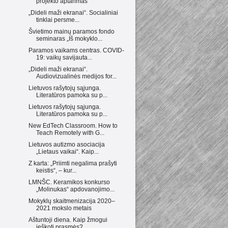
projekto aptarimas
„Dideli maži ekranai“. Socialiniai
tinklai persme...
Švietimo mainų paramos fondo
seminaras „Iš mokyklo...
Paramos vaikams centras. COVID-
19: vaikų savijauta...
„Dideli maži ekranai“.
Audiovizualinės medijos for...
Lietuvos rašytojų sąjunga.
Literatūros pamoka su p...
Lietuvos rašytojų sąjunga.
Literatūros pamoka su p...
New EdTech Classroom. How to
Teach Remotely with G...
Lietuvos autizmo asociacija
„Lietaus vaikai“. Kaip...
Z karta: „Priimti negalima prašyti
keistis“, – kur...
LMNŠC. Keramikos konkurso
„Molinukas“ apdovanojimo...
Mokyklų skaitmenizacija 2020–
2021 mokslo metais
Aštuntoji diena. Kaip žmogui
ieškoti prasmės?