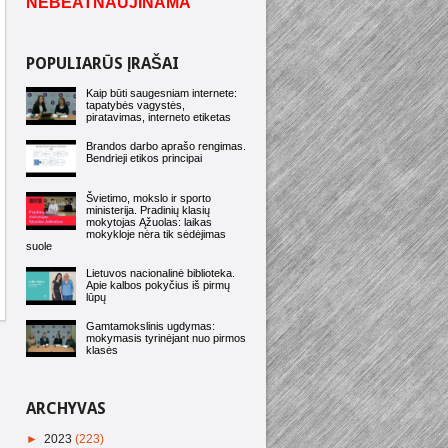
NEBEATNAUJINAMA
POPULIARŪS ĮRAŠAI
Kaip būti saugesniam internete:
tapatybės vagystės,
piratavimas, interneto etiketas
Brandos darbo aprašo rengimas.
Bendrieji etikos principai
Švietimo, mokslo ir sporto
ministerija. Pradinių klasių
mokytojas Ąžuolas: laikas
mokykloje nėra tik sėdėjimas
suole
Lietuvos nacionalinė biblioteka.
Apie kalbos pokyčius iš pirmų
lūpų
Gamtamokslinis ugdymas:
mokymasis tyrinėjant nuo pirmos
klasės
ARCHYVAS
►
2023
(223)