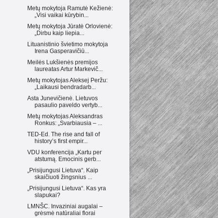
Metų mokytoja Ramutė Kežienė:
„Visi vaikai kūrybin...
Metų mokytoja Jūratė Orlovienė:
„Dirbu kaip liepia...
Lituanistinio švietimo mokytoja
Irena Gasperavičiū...
Meilės Lukšienės premijos
laureatas Artur Markevič...
Metų mokytojas Aleksej Peržu:
„Laikausi bendradarb...
Asta Junevičienė. Lietuvos
pasaulio paveldo vertyb...
Metų mokytojas Aleksandras
Ronkus: „Svarbiausia – ...
TED-Ed. The rise and fall of
history’s first empir...
VDU konferencija „Kartu per
atstumą. Emocinis gerb...
„Prisijungusi Lietuva“. Kaip
skaičiuoti žingsnius ...
„Prisijungusi Lietuva“. Kas yra
slapukai?
LMNŠC. Invaziniai augalai –
grėsmė natūraliai florai