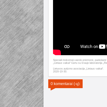
Speciali mokomoji vaizdo priemonė, padedanti 
„Lietaus vaikai“ kartu su kraujo laboratorija „
Lietuvos autizmo asociacija „Lietaus vaikai“.
2020-10-30.
0 komentarai (-ų):