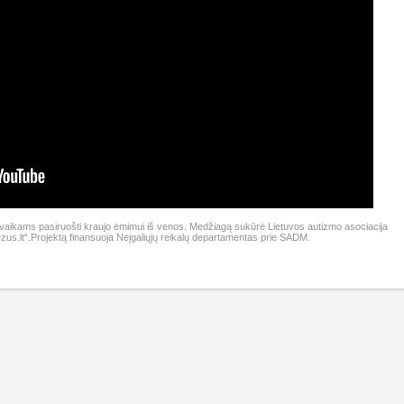
vaikams pasiruošti kraujo ėmimui iš venos. Medžiagą sukūrė Lietuvos autizmo asociacija
Rezus.lt“.Projektą finansuoja Neįgaliųjų reikalų departamentas prie SADM.