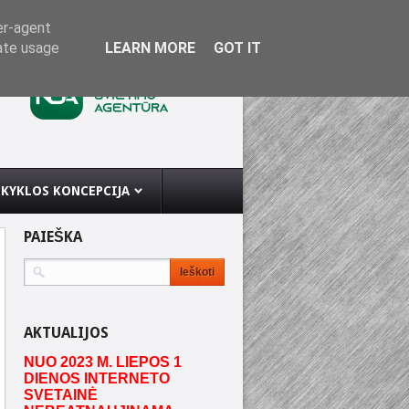
er-agent
rate usage
LEARN MORE
GOT IT
KYKLOS KONCEPCIJA
PAIEŠKA
AKTUALIJOS
NUO 2023 M. LIEPOS 1
DIENOS INTERNETO
SVETAINĖ