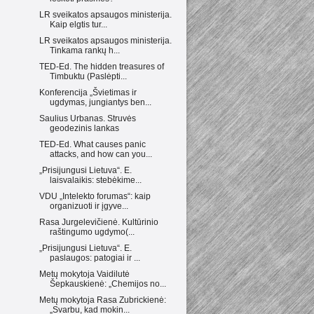
LR sveikatos apsaugos ministerija.
Kaip elgtis tur...
LR sveikatos apsaugos ministerija.
Tinkama rankų h...
TED-Ed. The hidden treasures of
Timbuktu (Paslėpti...
Konferencija „Švietimas ir
ugdymas, jungiantys ben...
Saulius Urbanas. Struvės
geodezinis lankas
TED-Ed. What causes panic
attacks, and how can you...
„Prisijungusi Lietuva“. E.
laisvalaikis: stebėkime...
VDU „Intelekto forumas“: kaip
organizuoti ir įgyve...
Rasa Jurgelevičienė. Kultūrinio
raštingumo ugdymo(...
„Prisijungusi Lietuva“. E.
paslaugos: patogiai ir ...
Metų mokytoja Vaidilutė
Šepkauskienė: „Chemijos no...
Metų mokytoja Rasa Zubrickienė:
„Svarbu, kad mokin...