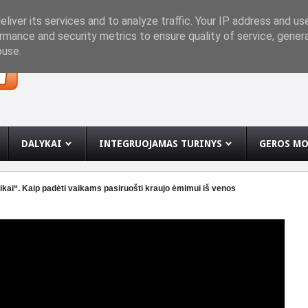
INĘ
liver its services and to analyze traffic. Your IP address and us
rmance and security metrics to ensure quality of service, gene
buse.
DALYKAI
INTEGRUOJAMAS TURINYS
GEROS MO
ikai“. Kaip padėti vaikams pasiruošti kraujo ėmimui iš venos