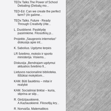
TEDx Talks.The Power of School
Debating (Debatų mo...
TED-Ed. Can we create the perfect
farm? (Ar galime...
TEDx Talks. Future - Ready
Through Creativity (Ate...
L. Duoblienė. Pasiklydę
pasirinkime. Filosofinių p...
Projekto „Saugesnis internetas“
diskusija apie int...
K. Sabolius. Ugdymo terpės
LR švietimo, mokslo ir sporto
ministerija. Visiems...
Diskusija „Bendrajam ugdymui
aktualios švietimo fi...
Lietuvos nacionalinė biblioteka.
Iššūkiai mokyklom...
KAM. Būti šauktiniu – mitai ir
realybė
KAM. Socialiniai tinklai – kuria,
stiprina ar silp...
R. Girdzijauskienė,
A.Kazlauskienė. Filosofijų kry...
R. Norvaiša. Matematikos