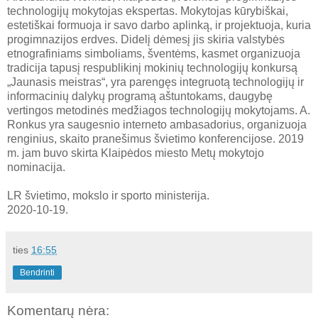
technologijų mokytojas ekspertas. Mokytojas kūrybiškai,
estetiškai formuoja ir savo darbo aplinką, ir projektuoja, kuria
progimnazijos erdves. Didelį dėmesį jis skiria valstybės
etnografiniams simboliams, šventėms, kasmet organizuoja
tradicija tapusį respublikinį mokinių technologijų konkursą
„Jaunasis meistras“, yra parengęs integruotą technologijų ir
informacinių dalykų programą aštuntokams, daugybę
vertingos metodinės medžiagos technologijų mokytojams. A.
Ronkus yra saugesnio interneto ambasadorius, organizuoja
renginius, skaito pranešimus švietimo konferencijose. 2019
m. jam buvo skirta Klaipėdos miesto Metų mokytojo
nominacija.
LR švietimo, mokslo ir sporto ministerija.
2020-10-19.
ties
16:55
Bendrinti
Komentarų nėra: