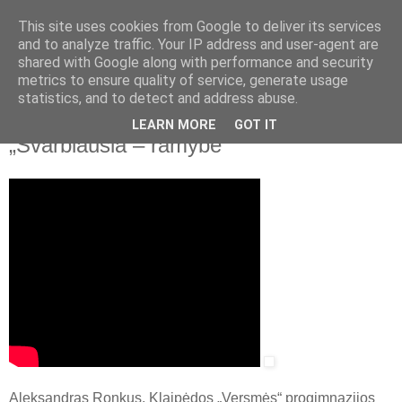
This site uses cookies from Google to deliver its services
and to analyze traffic. Your IP address and user-agent are
shared with Google along with performance and security
▼
metrics to ensure quality of service, generate usage
statistics, and to detect and address abuse.
2020 m. spalio 19 d., pirmadienis
Metų mokytojas Aleksandras Ronkus:
LEARN MORE
GOT IT
„Svarbiausia – ramybė“
Aleksandras Ronkus, Klaipėdos „Versmės“ progimnazijos