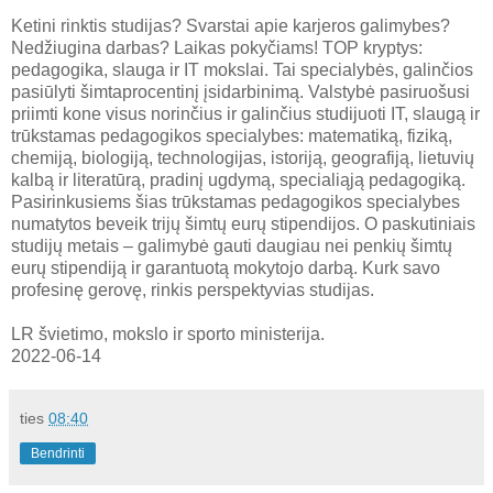
Ketini rinktis studijas? Svarstai apie karjeros galimybes?
Nedžiugina darbas? Laikas pokyčiams! TOP kryptys:
pedagogika, slauga ir IT mokslai. Tai specialybės, galinčios
pasiūlyti šimtaprocentinį įsidarbinimą. Valstybė pasiruošusi
priimti kone visus norinčius ir galinčius studijuoti IT, slaugą ir
trūkstamas pedagogikos specialybes: matematiką, fiziką,
chemiją, biologiją, technologijas, istoriją, geografiją, lietuvių
kalbą ir literatūrą, pradinį ugdymą, specialiąją pedagogiką.
Pasirinkusiems šias trūkstamas pedagogikos specialybes
numatytos beveik trijų šimtų eurų stipendijos. O paskutiniais
studijų metais – galimybė gauti daugiau nei penkių šimtų
eurų stipendiją ir garantuotą mokytojo darbą. Kurk savo
profesinę gerovę, rinkis perspektyvias studijas.
LR švietimo, mokslo ir sporto ministerija.
2022-06-14
ties
08:40
Bendrinti