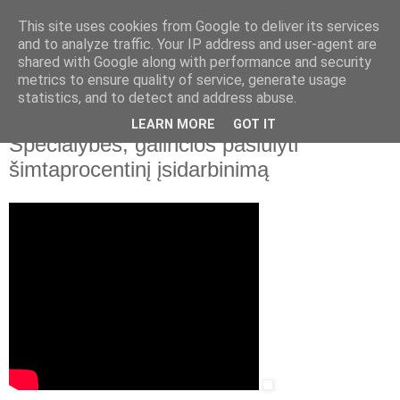
This site uses cookies from Google to deliver its services
and to analyze traffic. Your IP address and user-agent are
shared with Google along with performance and security
▼
metrics to ensure quality of service, generate usage
statistics, and to detect and address abuse.
2022 m. birželio 14 d., antradienis
LR švietimo, mokslo ir sporto ministerija.
LEARN MORE
GOT IT
Specialybės, galinčios pasiūlyti
šimtaprocentinį įsidarbinimą