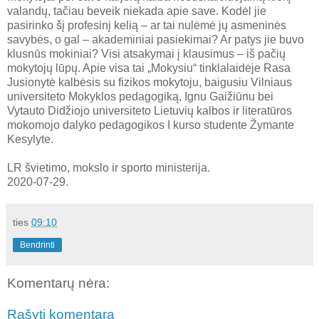
valandų, tačiau beveik niekada apie save. Kodėl jie
pasirinko šį profesinį kelią – ar tai nulėmė jų asmeninės
savybės, o gal – akademiniai pasiekimai? Ar patys jie buvo
klusnūs mokiniai? Visi atsakymai į klausimus – iš pačių
mokytojų lūpų. Apie visa tai „Mokysiu“ tinklalaidėje Rasa
Jusionytė kalbėsis su fizikos mokytoju, baigusiu Vilniaus
universiteto Mokyklos pedagogiką, Ignu Gaižiūnu bei
Vytauto Didžiojo universiteto Lietuvių kalbos ir literatūros
mokomojo dalyko pedagogikos I kurso studente Žymante
Kesylyte.
LR švietimo, mokslo ir sporto ministerija.
2020-07-29.
ties
09:10
Bendrinti
Komentarų nėra:
Rašyti komentarą