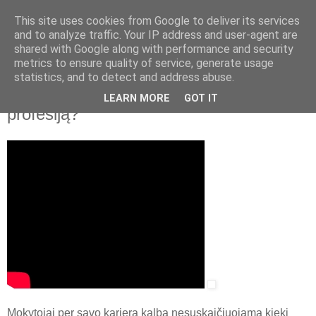
This site uses cookies from Google to deliver its services
and to analyze traffic. Your IP address and user-agent are
shared with Google along with performance and security
▼
metrics to ensure quality of service, generate usage
statistics, and to detect and address abuse.
2020 m. rugpjūčio 17 d., pirmadienis
Mokysiu. Kas renkasi mokytojo
LEARN MORE
GOT IT
profesiją?
Mokytojai per savo karjerą kalba nesuskaičiuojamą kiekį