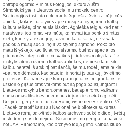
antropologėmis Vilniaus kolegijos lektore Aušra
Simoniukštyte ir Lietuvos socialinių mokslų centro
Sociologijos instituto doktorante Agnieška Avin kalbėjomės
apie tai, kokius naratyvus apie mūsų kaimynų romų kalbą ir
kultūrą reikėtų pirmiausia išskirti. Agnieška teigia, kad net ir
naratyvas, jog romai yra mūsų kaimynai jau penkis šimtus
metų, kurie yra išsaugoję savo unikalią kalbą, ne visada
pasiekia mūsų socialinę ir valstybinę sąmonę. Pokalbio
metu išryškėjo, kad švietimo sistemai būtinos specialios
priemonės integruoti romų vaikus į Lietuvos mokyklas. Jie
mokytis ateina iš romų kalbos aplinkos, nemokėdami kitų
kalbų, neretai iš atskirtį patiriančių šeimų, todėl jiems reikia
ypatingo dėmesio, kad saugiai ir noriai įsitrauktų į švietimo
procesus. Kalbame apie karo pabėgėliams, migrantams, iš
užsienio grįžusiems vaikams būtiną pagalbą įsijungiant į
Lietuvos mokyklų bendruomenes, bet apie romų vaikams
numatomas tikslines priemones ir įrankius neteko girdėti.
Bet yra ir gerų žinių: pernai Romų visuomenės centro ir VšĮ
„Padėk pritapti“ kartu su Nacionaline biblioteka sukurtas
Lietuvos romų sakytinės kalbos archyvas sukėlė didelį tyrėjų
ir studentų susidomėjimą. Susidomėjimo geografija pasiekė
net JAV. Primename, kad archyvo idėja gimė Kalbos klube