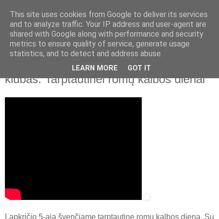
This site uses cookies from Google to deliver its services
and to analyze traffic. Your IP address and user-agent are
shared with Google along with performance and security
▼
metrics to ensure quality of service, generate usage
statistics, and to detect and address abuse.
2022 m. lapkričio 4 d., penktadienis
Lietuvos nacionalinė biblioteka. Kalbos
LEARN MORE
GOT IT
klubas. Tarptautinei romų kalbos dienai
Lapkričio 5-ąją švenčiame tarptautinę romų kalbos dieną. Su